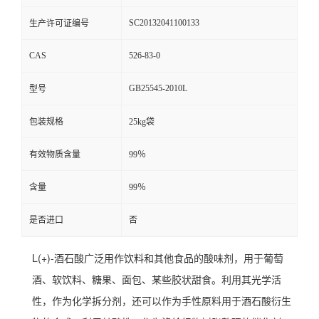
SC20132041100133
生产许可证编号
CAS
526-83-0
GB25545-2010L
型号
包装规格
25kg袋
有效物质含量
99％
含量
99％
是否进口
否
L(+)-酒石酸广泛用作饮料和其他食品的酸味剂，用于葡萄
酒、软饮料、糖果、面包、某些胶状甜食。利用其光学活
性，作为化学拆分剂，还可以作为手性原料用于酒石酸衍生