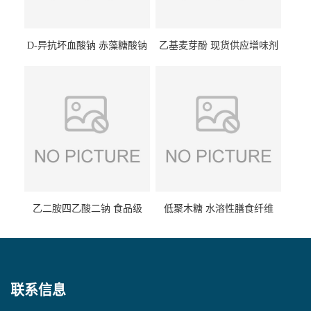
D-异抗坏血酸钠 赤藻糖酸钠
乙基麦芽酚 现货供应增味剂
食品级现货供应
食品级 量大优惠
乙二胺四乙酸二钠 食品级
低聚木糖 水溶性膳食纤维
EDTA二钠 现货量大价优
25kg/袋
联系信息