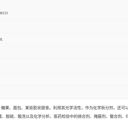
00133
0L
饮料、糖果、面包、某些胶状甜食。利用其光学活性，作为化学拆分剂，还
镀、脱硫、酸洗以及化学分析、医药检验中的络合剂、掩蔽剂、螯合剂、