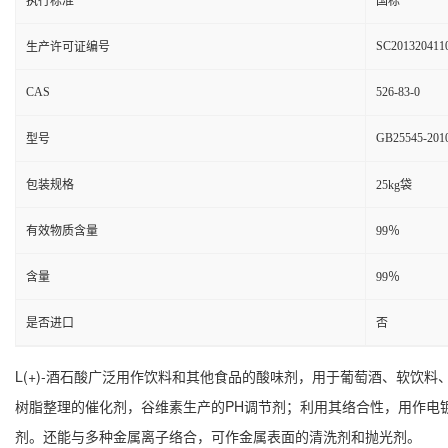
执行标准
国标
SC201320411
生产许可证编号
CAS
526-83-0
GB25545-201
型号
包装规格
25kg袋
有效物质含量
99％
含量
99％
是否进口
否
L(+)-酒石酸广泛用作饮料和其他食品的酸味剂，用于葡萄酒、软
树脂整理的催化剂，谷维素生产的PH调节剂；利用其络合性，用作电
剂。还能与多种金属离子络合，可作金属表面的清洗剂和抛光剂。