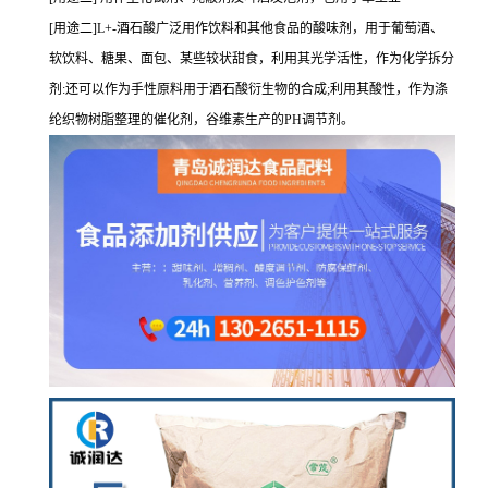
[用途二]L+-酒石酸广泛用作饮料和其他食品的酸味剂，用于葡萄酒、
软饮料、糖果、面包、某些较状甜食，利用其光学活性，作为化学拆分
剂:还可以作为手性原料用于酒石酸衍生物的合成;利用其酸性，作为涤
纶织物树脂整理的催化剂，谷维素生产的PH调节剂。