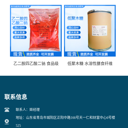
食品级现货供应
食品级 量大优惠
乙二胺四乙酸二钠 食品级
低聚木糖 水溶性膳食纤维
EDTA二钠 现货量大价优
25kg/袋
联系信息
联系人：姬经理
地址：山东省青岛市城阳区正阳中路166号天一仁和财富中心6号楼
525