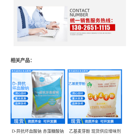
相关产品：
D-异抗坏血酸钠 赤藻糖酸钠
乙基麦芽酚 现货供应增味剂