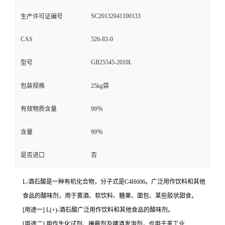
SC20132041100133
生产许可证编号
CAS
526-83-0
GB25545-2010L
型号
包装规格
25kg袋
有效物质含量
99％
含量
99％
是否进口
否
L-酒石酸是一种有机化合物，分子式是C4H606。广泛用作饮料和其他
食品的酸味剂，用于黄酒、软饮料、糖果、面包、某些胶状甜食。
[用途一] L(+)-酒石酸广泛用作饮料和其他食品的酸味剂。
[用途二] 用作生化试剂、掩蔽剂及啤酒发泡剂，也用于革工业