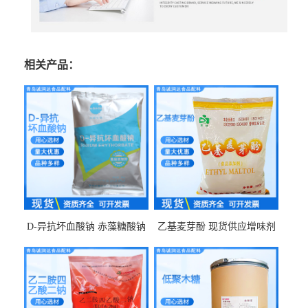
相关产品：
D-异抗坏血酸钠 赤藻糖酸钠
乙基麦芽酚 现货供应增味剂
食品级现货供应
食品级 量大优惠