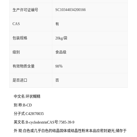
SC10344034200166
生产许可证编号
CAS
有
包装规格
20kg/袋
级别
食品级
有效物质含量
98％
是否进口
否
中文名:环状糊精
别 称:B-CD
分子式:C42H70035
英文名:B-cyclodextrinCAS号:7585-39-9
外 观:白色或几乎白色的结晶固体或结晶性粉末本品应密封避光,储存于