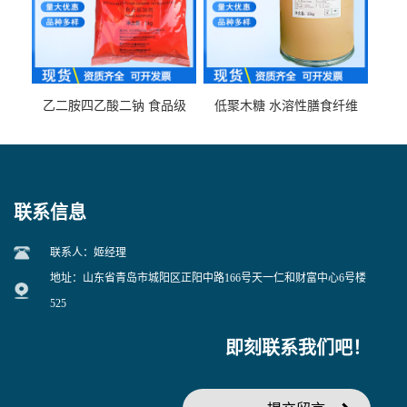
乙二胺四乙酸二钠 食品级
低聚木糖 水溶性膳食纤维
EDTA二钠 现货量大价优
25kg/袋
联系信息
联系人：姬经理
地址：山东省青岛市城阳区正阳中路166号天一仁和财富中心6号楼
525
即刻联系我们吧！