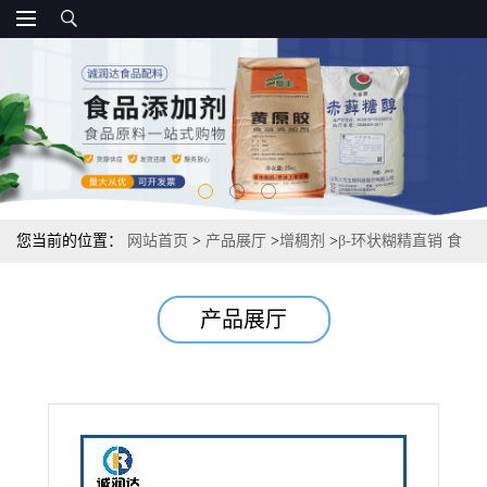
您当前的位置：
网站首页
>
产品展厅
>
增稠剂
>
β-环状糊精直销 食
品级环状糊精 源头
产品展厅