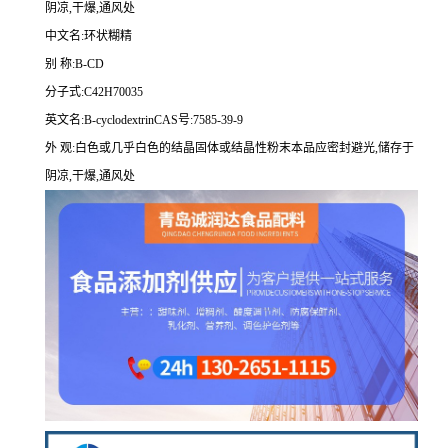
阴凉,干爆,通风处
中文名:环状糊精
别 称:B-CD
分子式:C42H70035
英文名:B-cyclodextrinCAS号:7585-39-9
外 观:白色或几乎白色的结晶固体或结晶性粉末本品应密封避光,储存于
阴凉,干爆,通风处