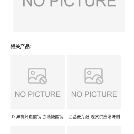
相关产品：
D-异抗坏血酸钠 赤藻糖酸钠
乙基麦芽酚 现货供应增味剂
食品级现货供应
食品级 量大优惠