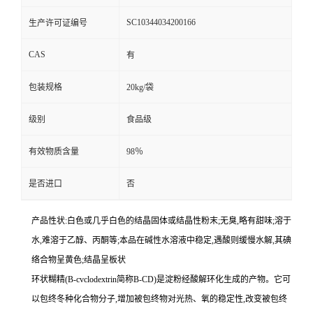
SC10344034200166
生产许可证编号
CAS
有
包装规格
20kg/袋
级别
食品级
有效物质含量
98％
是否进口
否
产品性状:白色或几乎白色的结晶固体或结晶性粉末;无臭,略有甜味;溶于
水,难溶于乙醇、丙酮等;本品在碱性水溶液中稳定,遇酸则缓慢水解,其碘
络合物呈黄色;结晶呈板状
环状糊精(B-cvclodextrin简称B-CD)是淀粉经酸解环化生成的产物。它可
以包终冬种化合物分子,增加被包终物对光热、氧的稳定性,改变被包终