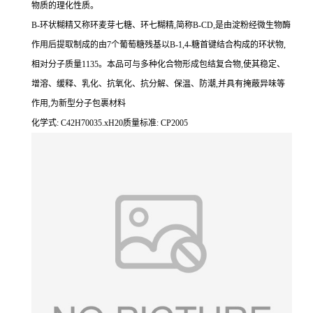
物质的理化性质。
B-环状糊精又称环麦芽七糖、环七糊精,简称B-CD,是由淀粉经微生物酶
作用后提取制成的由7个葡萄糖残基以B-1,4-糖首键结合构成的环状物,
相对分子质量1135。本品可与多种化合物形成包结复合物,使其稳定、
增溶、缓释、乳化、抗氧化、抗分解、保温、防潮,并具有掩蔽异味等
作用,为新型分子包裹材料
化学式: C42H70035.xH20质量标准: CP2005