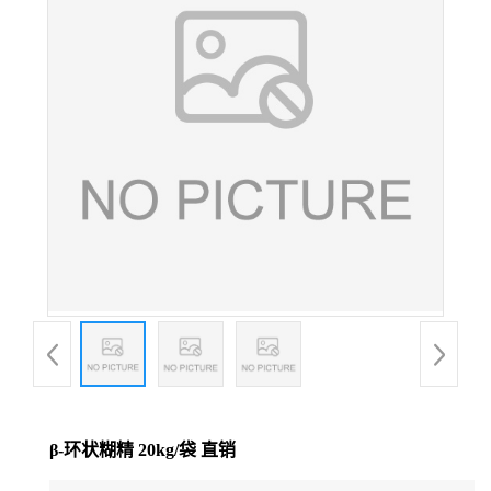
β-环状糊精 20kg/袋 直销