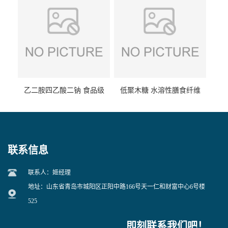
乙二胺四乙酸二钠 食品级
低聚木糖 水溶性膳食纤维
EDTA二钠 现货量大价优
25kg/袋
联系信息
联系人：姬经理
地址：山东省青岛市城阳区正阳中路166号天一仁和财富中心6号楼
525
即刻联系我们吧！