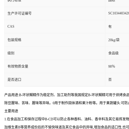
执行标准
国标
SC103440342
生产许可证编号
CAS
有
包装规格
20kg/袋
级别
食品级
有效物质含量
98％
是否进口
否
产品用途:B-环状糊精作为稳定剂、加工助剂等我国规定B-环状糊精可用于烘烤食品和
除豆腥味、苦味、腥味等异味。0用于制作固体酒和果汁粉等。用于果蔬罐头:可防
主要用途
1.在食品加工和保存过程中B-CD可以防止各种香料、油料、香辛料及其它易挥发
加维生素B等营养成份后的不愉快味道及其它食品中的异味,增加食品的适口性,也可