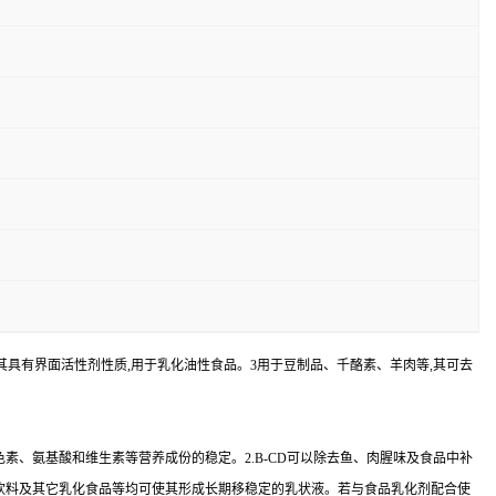
@利用其具有界面活性剂性质,用于乳化油性食品。3用于豆制品、千酪素、羊肉等,其可去
色素、氨基酸和维生素等营养成份的稳定。2.B-CD可以除去鱼、肉腥味及食品中补
咖啡饮料及其它乳化食品等均可使其形成长期移稳定的乳状液。若与食品乳化剂配合使