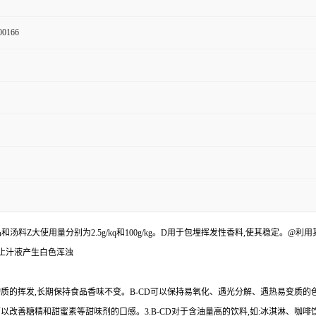
00166
汤料Z大使用量分别为2.5g/kq和100g/kg。D用于包埋挥发性香料,使其稳定。
止汁液产生白色浑浊
物质的挥发,长期保持食品香味不变。B-CD可以保持易氧化、遇光分解、遇热易变质的
以改善糖精和甜蜜素等甜味剂的口感。3.B-CD对于含油量高的饮料,如:冰淇淋、