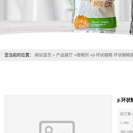
您当前的位置：
网站首页
>
产品展厅
>
增稠剂
>
β-环状糊精 环状糊精
β-环
起订量 
1-500
500-100