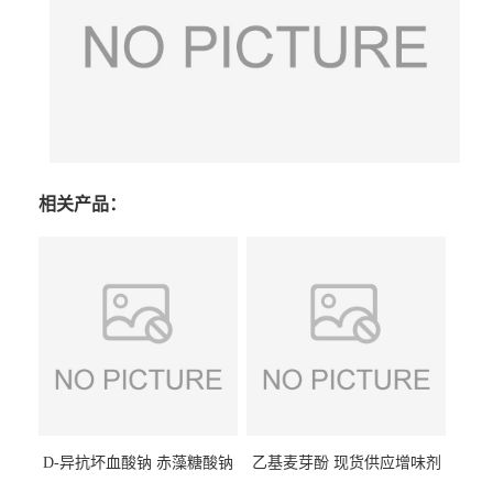
相关产品：
D-异抗坏血酸钠 赤藻糖酸钠
乙基麦芽酚 现货供应增味剂
食品级现货供应
食品级 量大优惠