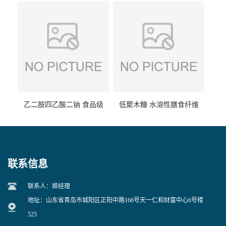
乙二胺四乙酸二钠 食品级
低聚木糖 水溶性膳食纤维
EDTA二钠 现货量大价优
25kg/袋
联系信息
联系人：姬经理
地址：山东省青岛市城阳区正阳中路166号天一仁和财富中心6号楼
525