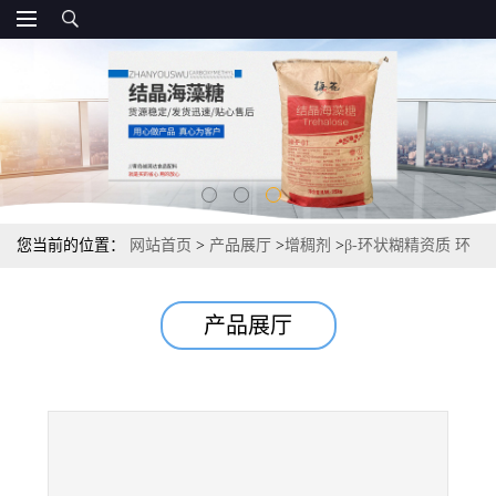
您当前的位置：
网站首页
>
产品展厅
>
增稠剂
>
β-环状糊精资质 环
状糊精 现货 厂家
产品展厅