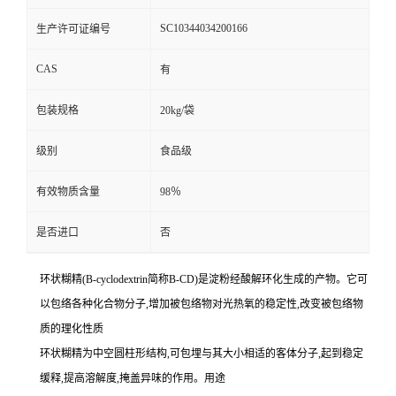
SC10344034200166
生产许可证编号
CAS
有
包装规格
20kg/袋
级别
食品级
有效物质含量
98％
是否进口
否
环状糊精(B-cyclodextrin简称B-CD)是淀粉经酸解环化生成的产物。它可
以包络各种化合物分子,增加被包络物对光热氧的稳定性,改变被包络物
质的理化性质
环状糊精为中空圆柱形结构,可包埋与其大小相适的客体分子,起到稳定
缓释,提高溶解度,掩盖异味的作用。用途