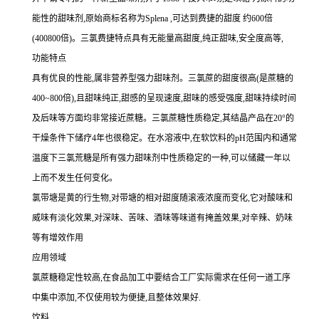
能性的甜味剂,原始商标名称为Splena ,可达到费捷的甜度 约600倍
(400800倍)。三氯费捷特点具有无能量高甜度,纯正甜味,安全度高等,
功能特点
具有优良的性能,属非营养型强力甜味剂。三氯蔗的甜度很高(是蔗糖的
400~800倍),且甜味纯正,甜感的呈现速度,甜味的感受强度,甜味持续时间
及后味等方面均非常接近蔗糖。三氯蔗糖性质稳定,其结晶产品在20°的
干燥条件下储疗4年也很稳定。在水溶液中,在软饮料的pH范围内和通常
温度下三氯荒糖是所有强力甜味剂中性质稳定的一种,可以储藏一年以
上而不发生任何变化。
氯带塘是黄的行生物,对带塘的相对甜度随滚液浓度而变化,它对酸味和
威味有淡化效果,对深味、苦味、酒味等味道有掩盖效果,对辛辣、奶味
等有增效作用
应用领域
氯蔗糖稳定性较高,在食品加工中要结合工厂实际需求在任何一道工序
中集中添加,不仅使用较为便捷,且整体效果好.
饮料