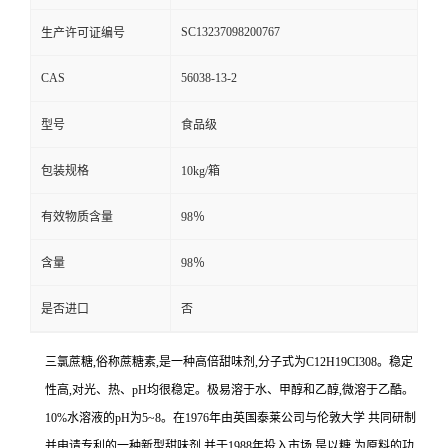
SC13237098200767
生产许可证编号
CAS
56038-13-2
型号
食品级
包装规格
10kg/箱
有效物质含量
98％
含量
98％
是否进口
否
三氯蔗糖,俗称蔗糖素,是一种高倍甜味剂,分子式为C12H19CI308。稳定
性高,对光、热、pH均很稳定。极易溶于水、甲醇和乙醇,微溶于乙酷。
10%水溶液的pH为5~8。在1976年由英国泰莱公司与伦敦大学 共同研制
并申请专利的一种新型甜味剂,并于1988年投入市场,是以糖 为原料的功