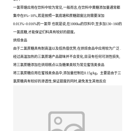
一氯带塘应用在饮料中较为常见,一般而言,在饮料中黄糖添加量通常都
集中在8%~10%,若是按照一氯底塘和蔗糖甜度比则需要深加
0.013%~0.016%的一氯带 也就是说,在1000ka的饮料中,至多加130~160的
一氯底糖,才能保证们料具有较好的甜度。
烘焙食品
由于二氯蔗糖具有耐高温以及低热值优势,在烘焙食品中应用较为广泛 .
经过高温加热的三氯蔗塘产品甜味并不会变化,目没有任何可测性损失,
将三氯蔗糖添加在烘焙糕点以及糖果类较为常见蜜饯类食品
将三氯蔗糖应用在蜜钱类食品中,添加量控制在0.15g/kg。主要是由于三
氯蔗糖具有较好的渗透性,保证甜度的同时,避免发生其他反应