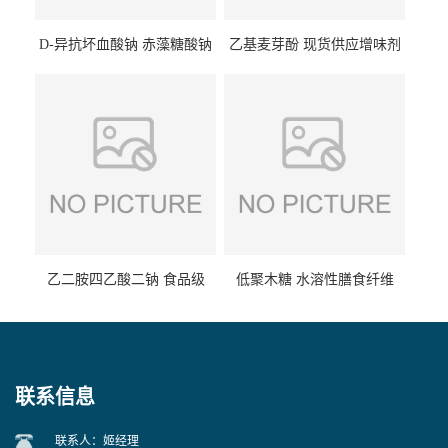
D-异抗坏血酸钠 赤藻糖酸钠
乙基麦芽酚 现货供应增味剂
食品级现货供应
食品级 量大优惠
乙二胺四乙酸二钠 食品级
低聚木糖 水溶性膳食纤维
EDTA二钠 现货量大价优
25kg/袋
联系信息
联系人：姬经理