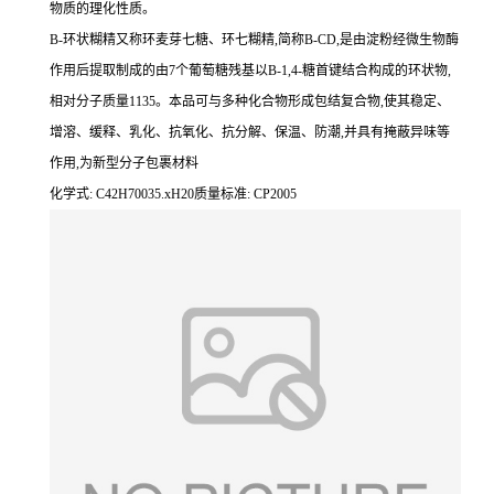
物质的理化性质。
B-环状糊精又称环麦芽七糖、环七糊精,简称B-CD,是由淀粉经微生物酶
作用后提取制成的由7个葡萄糖残基以B-1,4-糖首键结合构成的环状物,
相对分子质量1135。本品可与多种化合物形成包结复合物,使其稳定、
增溶、缓释、乳化、抗氧化、抗分解、保温、防潮,并具有掩蔽异味等
作用,为新型分子包裹材料
化学式: C42H70035.xH20质量标准: CP2005