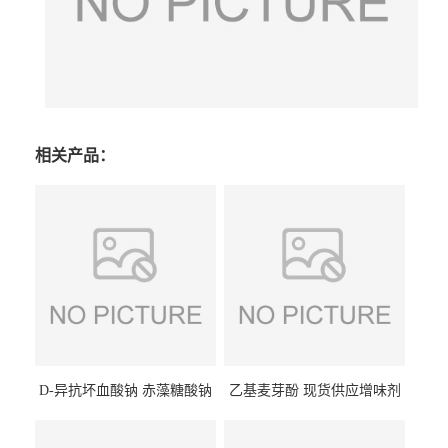
相关产品：
D-异抗坏血酸钠 赤藻糖酸钠
乙基麦芽酚 现货供应增味剂
食品级现货供应
食品级 量大优惠