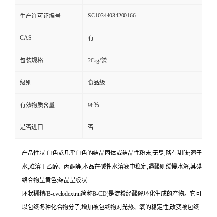
SC10344034200166
生产许可证编号
CAS
有
包装规格
20kg/袋
级别
食品级
有效物质含量
98％
是否进口
否
产品性状:白色或几乎白色的结晶固体或结晶性粉末;无臭,略有甜味;溶于
水,难溶于乙醇、丙酮等;本品在碱性水溶液中稳定,遇酸则缓慢水解,其碘
络合物呈黄色;结晶呈板状
环状糊精(B-cvclodextrin简称B-CD)是淀粉经酸解环化生成的产物。它可
以包终冬种化合物分子,增加被包终物对光热、氧的稳定性,改变被包终