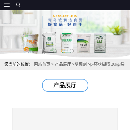
您当前的位置：
网站首页
>
产品展厅
>
增稠剂
>
β-环状糊精 20kg/袋
源头 资质齐全
产品展厅