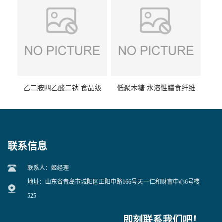
乙二胺四乙酸二钠 食品级
低聚木糖 水溶性膳食纤维
EDTA二钠 现货量大价优
25kg/袋
联系信息
联系人：姬经理
地址：山东省青岛市城阳区正阳中路166号天一仁和财富中心6号楼
525
即刻联系我们吧！