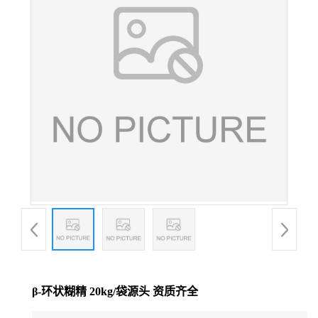
β-环状糊精 20kg/袋源头 资质齐全