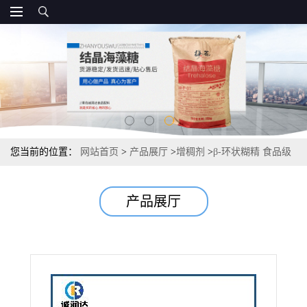
您当前的位置：
网站首页
>
产品展厅
>
增稠剂
>
β-环状糊精 食品级
环状糊精 报价
产品展厅