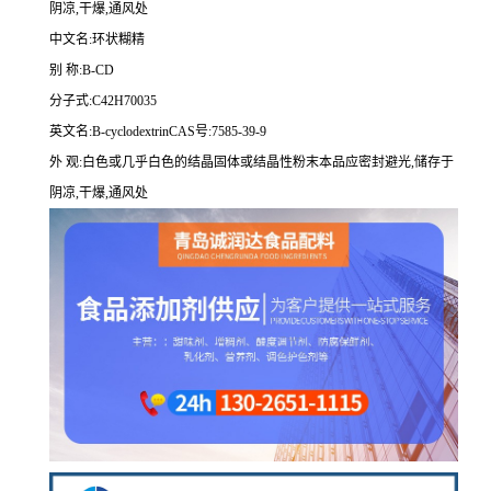
阴凉,干爆,通风处
中文名:环状糊精
别 称:B-CD
分子式:C42H70035
英文名:B-cyclodextrinCAS号:7585-39-9
外 观:白色或几乎白色的结晶固体或结晶性粉末本品应密封避光,储存于
阴凉,干爆,通风处