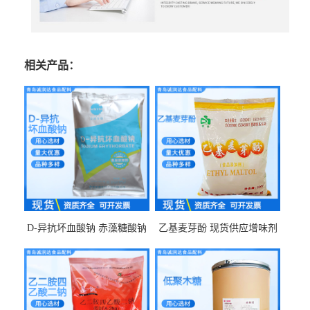
相关产品：
D-异抗坏血酸钠 赤藻糖酸钠
乙基麦芽酚 现货供应增味剂
食品级现货供应
食品级 量大优惠