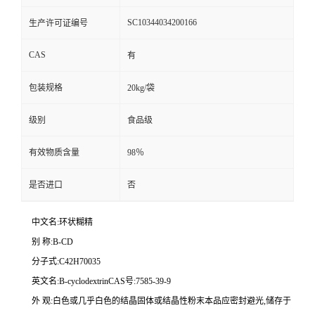
SC10344034200166
生产许可证编号
CAS
有
包装规格
20kg/袋
级别
食品级
有效物质含量
98％
是否进口
否
中文名:环状糊精
别 称:B-CD
分子式:C42H70035
英文名:B-cyclodextrinCAS号:7585-39-9
外 观:白色或几乎白色的结晶固体或结晶性粉末本品应密封避光,储存于