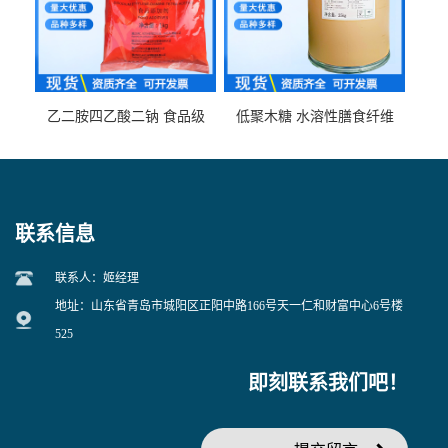
乙二胺四乙酸二钠 食品级
低聚木糖 水溶性膳食纤维
EDTA二钠 现货量大价优
25kg/袋
联系信息
联系人：姬经理
地址：山东省青岛市城阳区正阳中路166号天一仁和财富中心6号楼
525
即刻联系我们吧！