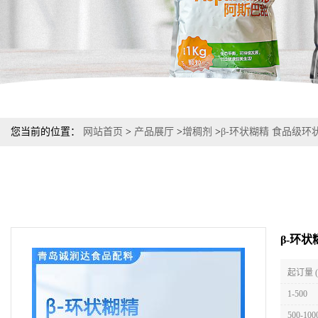
您当前的位置：
网站首页
>
产品展厅
>
增稠剂
>
β-环状糊精 食品级
β-环
起订量 
1-500
500-100