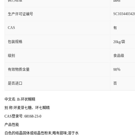
执行标准
国标
SC103440342
生产许可证编号
CAS
有
包装规格
20kg/袋
级别
食品级
有效物质含量
98％
是否进口
否
中文名: B-环状糊精
别 称:环麦芽七糖、环七糊精
CAS登录号: 68168-23-0
产品性能
白色的结晶固体或结晶性粉末;略有甜味;溶于水