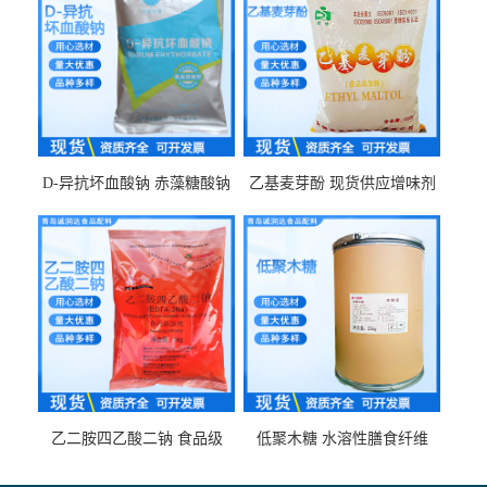
D-异抗坏血酸钠 赤藻糖酸钠
乙基麦芽酚 现货供应增味剂
食品级现货供应
食品级 量大优惠
乙二胺四乙酸二钠 食品级
低聚木糖 水溶性膳食纤维
EDTA二钠 现货量大价优
25kg/袋