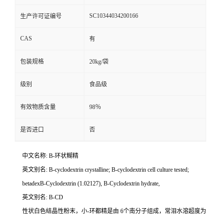
SC10344034200166
生产许可证编号
CAS
有
包装规格
20kg/袋
级别
食品级
有效物质含量
98％
是否进口
否
中文名称: B-环状糊精
英文别名: B-cyclodextrin crystalline; B-cyclodextrin cell culture tested;
betadexB-Cyclodextrin (1.02127), B-Cyclodextrin hydrate,
英文别名: B-CD
性状白色结晶性粉末，小-环都精是由 6个南分子组成，常泪水溶超度为