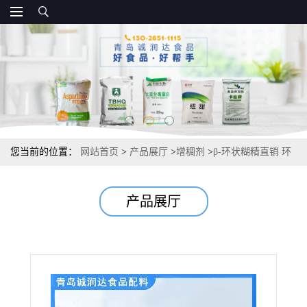
您当前的位置：
网站首页
>
产品展厅
>
增稠剂
>
β-环状糊精直销 环
状糊精 现货批发报价
产品展厅