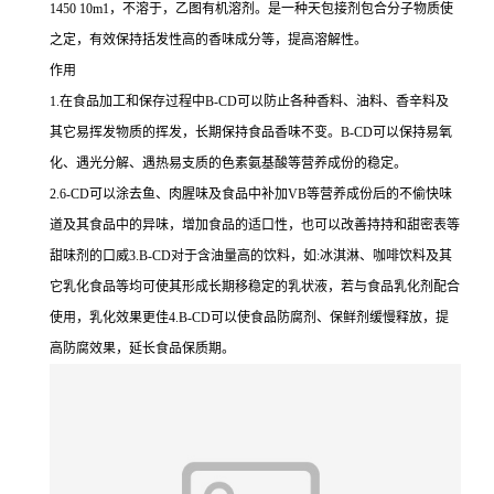
1450 10m1，不溶于，乙图有机溶剂。是一种天包接剂包合分子物质使
之定，有效保持括发性高的香味成分等，提高溶解性。
作用
1.在食品加工和保存过程中B-CD可以防止各种香料、油料、香辛料及
其它易挥发物质的挥发，长期保持食品香味不变。B-CD可以保持易氧
化、遇光分解、遇热易支质的色素氨基酸等营养成份的稳定。
2.6-CD可以涂去鱼、肉腥味及食品中补加VB等营养成份后的不偷快味
道及其食品中的异味，增加食品的适口性，也可以改善持持和甜密表等
甜味剂的口威3.B-CD对于含油量高的饮料，如:冰淇淋、咖啡饮料及其
它乳化食品等均可使其形成长期移稳定的乳状液，若与食品乳化剂配合
使用，乳化效果更佳4.B-CD可以使食品防腐剂、保鲜剂缓慢释放，提
高防腐效果，延长食品保质期。