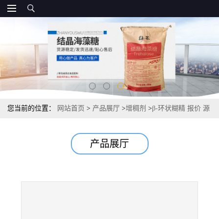
您当前的位置：
网站首页
>
产品展厅
>
增稠剂
>
β-环状糊精 报价 源
头
产品展厅