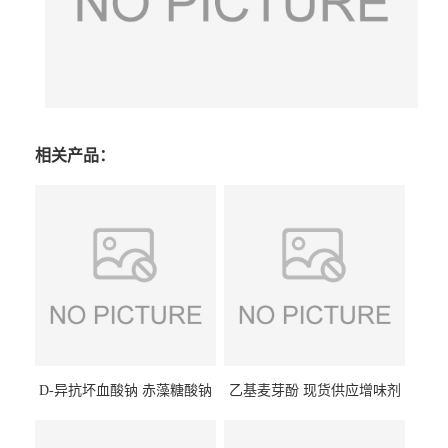
相关产品：
D-异抗坏血酸钠 赤藻糖酸钠
乙基麦芽酚 现货供应增味剂
食品级现货供应
食品级 量大优惠