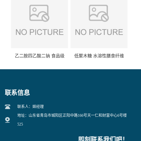
乙二胺四乙酸二钠 食品级
低聚木糖 水溶性膳食纤维
EDTA二钠 现货量大价优
25kg/袋
联系信息
联系人：姬经理
地址：山东省青岛市城阳区正阳中路166号天一仁和财富中心6号楼
525
即刻联系我们吧！