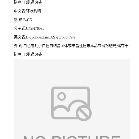
阴凉,干爆,通风处
中文名:环状糊精
别 称:B-CD
分子式:C42H70035
英文名:B-cyclodextrinCAS号:7585-39-9
外 观:白色或几乎白色的结晶固体或结晶性粉末本品应密封避光,储存于
阴凉,干爆,通风处