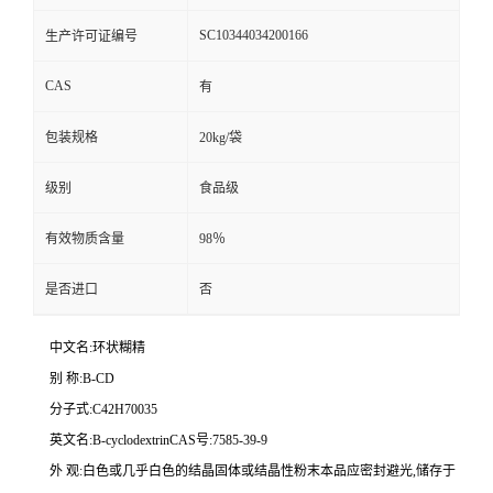
SC10344034200166
生产许可证编号
CAS
有
包装规格
20kg/袋
级别
食品级
有效物质含量
98％
是否进口
否
中文名:环状糊精
别 称:B-CD
分子式:C42H70035
英文名:B-cyclodextrinCAS号:7585-39-9
外 观:白色或几乎白色的结晶固体或结晶性粉末本品应密封避光,储存于