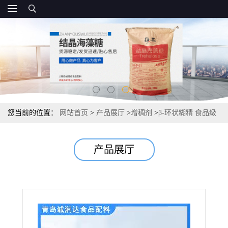
您当前的位置：
网站首页
>
产品展厅
>
增稠剂
>
β-环状糊精 食品级
环状糊精直销报价
产品展厅