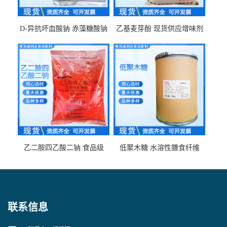
D-异抗坏血酸钠 赤藻糖酸钠
乙基麦芽酚 现货供应增味剂
食品级现货供应
食品级 量大优惠
乙二胺四乙酸二钠 食品级
低聚木糖 水溶性膳食纤维
EDTA二钠 现货量大价优
25kg/袋
联系信息