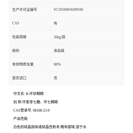
SC10344034200166
生产许可证编号
CAS
有
包装规格
20kg/袋
级别
食品级
有效物质含量
98％
是否进口
否
中文名: B-环状糊精
别 称:环麦芽七糖、环七糊精
CAS登录号: 68168-23-0
产品性能
白色的结晶固体或结晶性粉末;略有甜味;溶于水