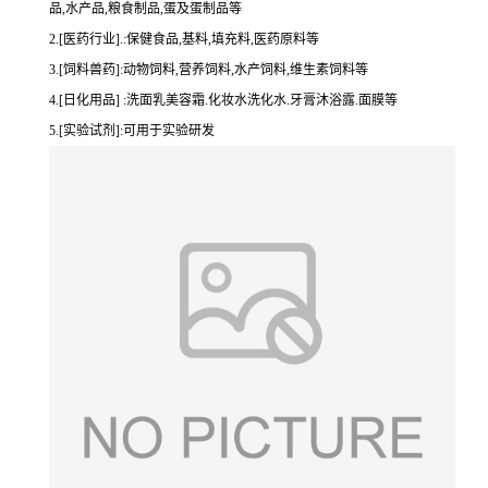
品,水产品,粮食制品,蛋及蛋制品等
2.[医药行业].:保健食品,基料,填充料,医药原料等
3.[饲料兽药]:动物饲料,营养饲料,水产饲料,维生素饲料等
4.[日化用品] :洗面乳美容霜.化妆水洗化水.牙膏沐浴露.面膜等
5.[实验试剂]:可用于实验研发