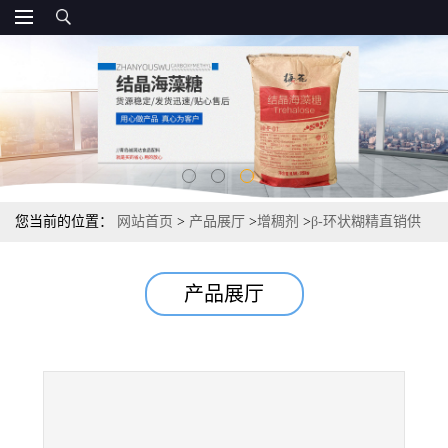
您当前的位置：
网站首页
>
产品展厅
>
增稠剂
>
β-环状糊精直销供
应 环状糊精报价 现货
产品展厅