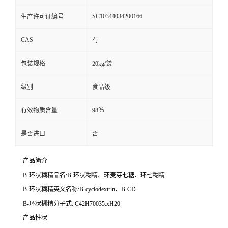
SC10344034200166
生产许可证编号
CAS
有
包装规格
20kg/袋
级别
食品级
有效物质含量
98％
是否进口
否
产品简介
B-环状糊精品名:B-环状糊精、环麦芽七糖、环七糊精
B-环状糊精英文名称:B-cyclodextrin、B-CD
B-环状糊精分子式: C42H70035.xH20
产品性状