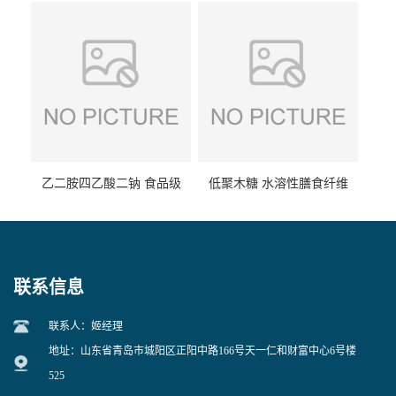
乙二胺四乙酸二钠 食品级
低聚木糖 水溶性膳食纤维
EDTA二钠 现货量大价优
25kg/袋
联系信息
联系人：姬经理
地址：山东省青岛市城阳区正阳中路166号天一仁和财富中心6号楼
525