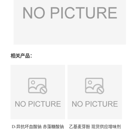
相关产品：
D-异抗坏血酸钠 赤藻糖酸钠
乙基麦芽酚 现货供应增味剂
食品级现货供应
食品级 量大优惠