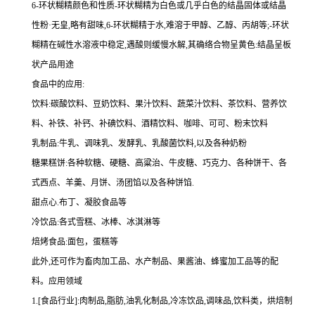
6-环状糊精颜色和性质-环状糊精为白色或几乎白色的结晶固体或结晶
性粉·无皇,略有甜味,6-环状糊精于水,难溶于甲醇、乙醇、丙胡等;-环状
糊精在碱性水溶液中稳定,遇酸则缓慢水解,其确络合物呈黄色:结晶呈板
状产品用途
食品中的应用:
饮料:碳酸饮料、豆奶饮料、果汁饮料、蔬菜汁饮料、茶饮料、营养饮
料、补铁、补钙、补碘饮料、酒精饮料、咖啡、可可、粉末饮料
乳制品:牛乳、调味乳、发酵乳、乳酸菌饮料,以及各种奶粉
糖果糕饼:各种软糖、硬糖、高粱治、牛皮糖、巧克力、各种饼干、各
式西点、羊羹、月饼、汤团馅以及各种饼馅.
甜点心.布丁、凝胶食品等
冷饮品:各式雪糕、冰棒、冰淇淋等
焙烤食品:面包，蛋糕等
此外,还可作为畜肉加工品、水产制品、果酱油、蜂蜜加工品等的配
料。应用领域
1.[食品行业]:肉制品,脂肪,油乳化制品,冷冻饮品,调味品,饮料类，烘焙制