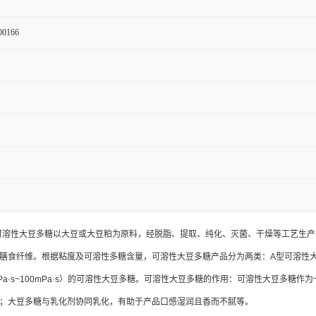
00166
义：可溶性大豆多糖以大豆或大豆粕为原料，经脱脂、提取、纯化、灭菌、干燥等工艺
膳食纤维。根据粘度及可溶性多糖含量，可溶性大豆多糖产品分为两类：A型可溶性大豆多糖
Pa·s~100mPa·s）的可溶性大豆多糖。可溶性大豆多糖的作用：可溶性大豆多
；大豆多糖与乳化剂协同乳化，有助于产品口感湿润且香而不腻等。