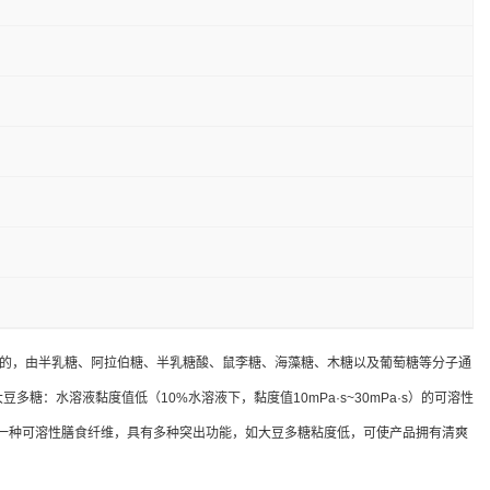
生产的，由半乳糖、阿拉伯糖、半乳糖酸、鼠李糖、海藻糖、木糖以及葡萄糖等分子通
：水溶液黏度值低（10%水溶液下，黏度值10mPa·s~30mPa·s）的可溶性
糖作为一种可溶性膳食纤维，具有多种突出功能，如大豆多糖粘度低，可使产品拥有清爽