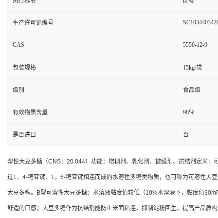
执行标准
国标
SC103440342
生产许可证编号
CAS
5550-12-9
包装规格
15kg/袋
级别
食品级
有效物质含量
98％
是否进口
否
溶性大豆多糖（CNS：20.044）功能：增稠剂、乳化剂、被膜剂、抗结剂定
过1，4-糖苷键、1，6-糖苷键相连而成的水溶性多糖类物质，也可称为可溶性大豆
大豆多糖。B型可溶性大豆多糖：水溶液黏度值较低（10%水溶液下，黏度值30m
舒适的口感；大豆多糖作为抗结剂能防止米面粘连，抑制淀粉回生，提高产品质构