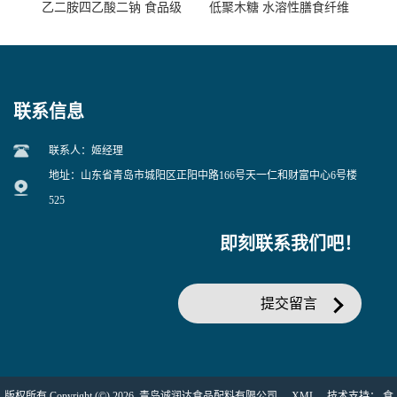
乙二胺四乙酸二钠 食品级
低聚木糖 水溶性膳食纤维
EDTA二钠 现货量大价优
25kg/袋
联系信息
联系人：姬经理
地址：山东省青岛市城阳区正阳中路166号天一仁和财富中心6号楼
525
即刻联系我们吧！
提交留言
版权所有 Copyright (©) 2026
青岛诚润达食品配料有限公司
XML
技术支持：
食