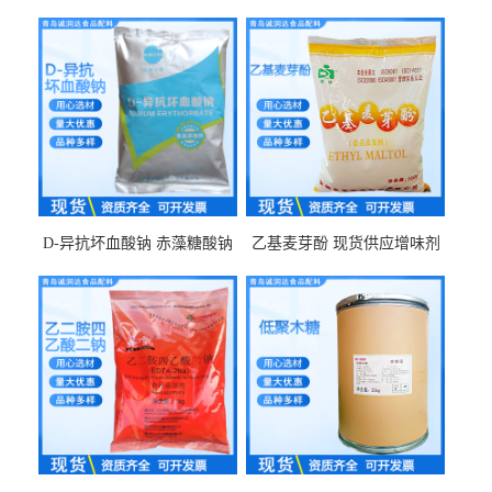
D-异抗坏血酸钠 赤藻糖酸钠
乙基麦芽酚 现货供应增味剂
食品级现货供应
食品级 量大优惠