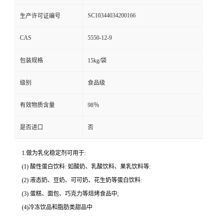
SC10344034200166
生产许可证编号
CAS
5550-12-9
包装规格
15kg/袋
级别
食品级
有效物质含量
98％
是否进口
否
1.做为乳化稳定剂可用于:
(1) 酸性蛋白饮料: 如酸奶、乳酸饮料、果乳饮料等:
(2) 液态奶、豆奶、可可奶、花生奶等蛋白饮料:
(3) 蛋糕、面包、巧克力等焙烤食品中;
(4)冷冻饮品和脂肪类甜品中