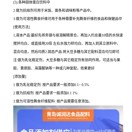
(5).各种固体蛋白饮料中
2.做为抗结剂可用于米饭、面条和调味粉等产品中。
3.做为可溶性腾食纤维可用于各种需要补充腾食纤维的食品和保健品中
[使用方法]
1,液本产品:最好先将务镇与易溶解精景合，再加入约总量10倍的水快速
搅拌均白，或直接用20倍 左右水强力样均白，再加入到其立原料中，
混合均息，然后均质2.固态产品:将大豆多糖与其它配料混合均匀即可.
注:做为乳化稳定剂，大豆多糖与其它稳定剂有协同作用，可适当与果
胶、黄原胶、海藻酸钠等一种或几种复配，效果更好
[添加量]
1.做为乳化稳定剂: 按产品要求一般添加0.1~ 0.5%
2.做为抗结剂: 按产品要求一般添加0.1 1%:
3.做为可溶性腾食纤维配料: 按产品需要任意添加。