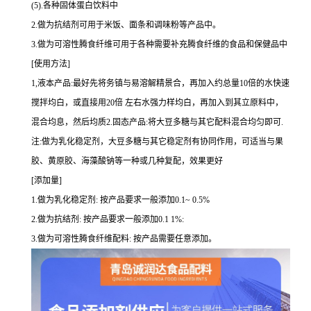
(5).各种固体蛋白饮料中
2.做为抗结剂可用于米饭、面条和调味粉等产品中。
3.做为可溶性腾食纤维可用于各种需要补充腾食纤维的食品和保健品中
[使用方法]
1,液本产品:最好先将务镇与易溶解精景合，再加入约总量10倍的水快速
搅拌均白，或直接用20倍 左右水强力样均白，再加入到其立原料中，
混合均息，然后均质2.固态产品:将大豆多糖与其它配料混合均匀即可.
注:做为乳化稳定剂，大豆多糖与其它稳定剂有协同作用，可适当与果
胶、黄原胶、海藻酸钠等一种或几种复配，效果更好
[添加量]
1.做为乳化稳定剂: 按产品要求一般添加0.1~ 0.5%
2.做为抗结剂: 按产品要求一般添加0.1 1%:
3.做为可溶性腾食纤维配料: 按产品需要任意添加。