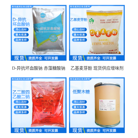
D-异抗坏血酸钠 赤藻糖酸钠
乙基麦芽酚 现货供应增味剂
食品级现货供应
食品级 量大优惠