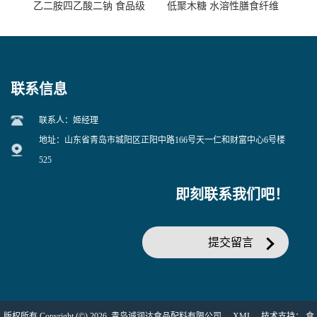
乙二胺四乙酸二钠 食品级
低聚木糖 水溶性膳食纤维
EDTA二钠 现货量大价优
25kg/袋
联系信息
联系人：姬经理
地址：山东省青岛市城阳区正阳中路166号天一仁和财富中心6号楼
525
即刻联系我们吧！
提交留言
版权所有 Copyright (©) 2026
青岛诚润达食品配料有限公司
XML
技术支持：
食