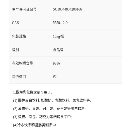
SC10344034200166
生产许可证编号
CAS
5550-12-9
包装规格
15kg/袋
级别
食品级
有效物质含量
98％
是否进口
否
1.做为乳化稳定剂可用于:
(1) 酸性蛋白饮料: 如酸奶、乳酸饮料、果乳饮料等:
(2) 液态奶、豆奶、可可奶、花生奶等蛋白饮料:
(3) 蛋糕、面包、巧克力等焙烤食品中;
(4)冷冻饮品和脂肪类甜品中