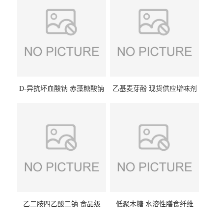
D-异抗坏血酸钠 赤藻糖酸钠
乙基麦芽酚 现货供应增味剂
食品级现货供应
食品级 量大优惠
乙二胺四乙酸二钠 食品级
低聚木糖 水溶性膳食纤维
EDTA二钠 现货量大价优
25kg/袋