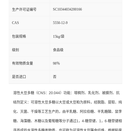
SC10344034200166
生产许可证编号
CAS
5550-12-9
包装规格
15kg/袋
级别
食品级
有效物质含量
98％
是否进口
否
溶性大豆多糖（CNS：20.044）功能：增稠剂、乳化剂、被膜剂、抗
结剂定义：可溶性大豆多糖以大豆或大豆粕为原料，经脱脂、提取、纯
化、灭菌、干燥等工艺生产的，由半乳糖、阿拉伯糖、半乳糖酸、鼠李
糖、海藻糖、木糖以及葡萄糖等分子通过1，4-糖苷键、1，6-糖苷键相
连而成的水溶性多糖类物质，也可称为可溶性大豆膳食纤维。根据粘度