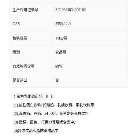
SC10344034200166
生产许可证编号
CAS
5550-12-9
包装规格
15kg/袋
级别
食品级
有效物质含量
98％
是否进口
否
1.做为乳化稳定剂可用于:
(1) 酸性蛋白饮料: 如酸奶、乳酸饮料、果乳饮料等:
(2) 液态奶、豆奶、可可奶、花生奶等蛋白饮料:
(3) 蛋糕、面包、巧克力等焙烤食品中;
(4)冷冻饮品和脂肪类甜品中