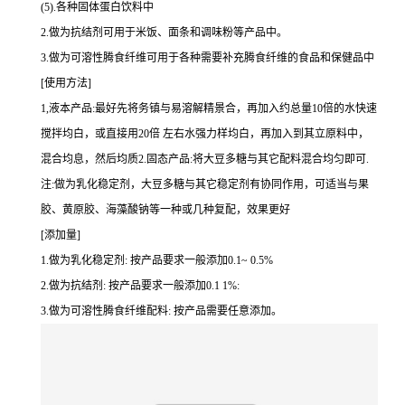
(5).各种固体蛋白饮料中
2.做为抗结剂可用于米饭、面条和调味粉等产品中。
3.做为可溶性腾食纤维可用于各种需要补充腾食纤维的食品和保健品中
[使用方法]
1,液本产品:最好先将务镇与易溶解精景合，再加入约总量10倍的水快速
搅拌均白，或直接用20倍 左右水强力样均白，再加入到其立原料中，
混合均息，然后均质2.固态产品:将大豆多糖与其它配料混合均匀即可.
注:做为乳化稳定剂，大豆多糖与其它稳定剂有协同作用，可适当与果
胶、黄原胶、海藻酸钠等一种或几种复配，效果更好
[添加量]
1.做为乳化稳定剂: 按产品要求一般添加0.1~ 0.5%
2.做为抗结剂: 按产品要求一般添加0.1 1%:
3.做为可溶性腾食纤维配料: 按产品需要任意添加。