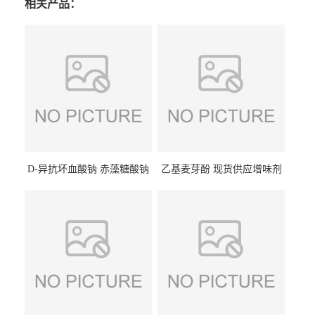
相关产品：
D-异抗坏血酸钠 赤藻糖酸钠
乙基麦芽酚 现货供应增味剂
食品级现货供应
食品级 量大优惠