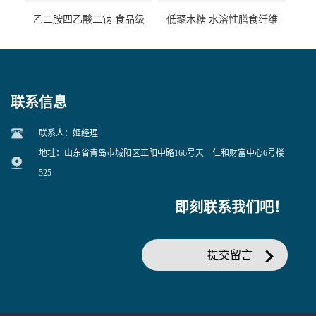
乙二胺四乙酸二钠 食品级
低聚木糖 水溶性膳食纤维
EDTA二钠 现货量大价优
25kg/袋
联系信息
联系人：姬经理
地址：山东省青岛市城阳区正阳中路166号天一仁和财富中心6号楼
525
即刻联系我们吧！
提交留言