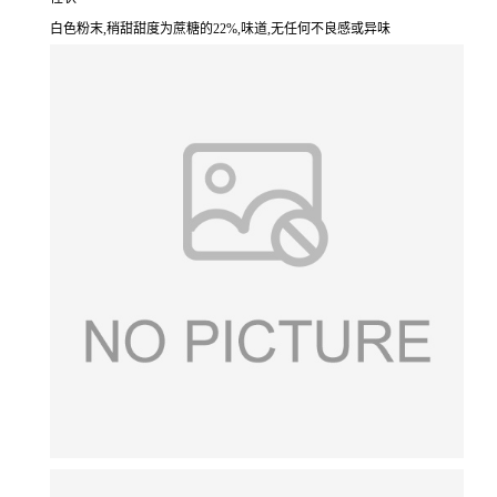
白色粉末,稍甜甜度为蔗糖的22%,味道,无任何不良感或异味