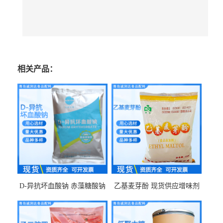
相关产品：
D-异抗坏血酸钠 赤藻糖酸钠
乙基麦芽酚 现货供应增味剂
食品级现货供应
食品级 量大优惠