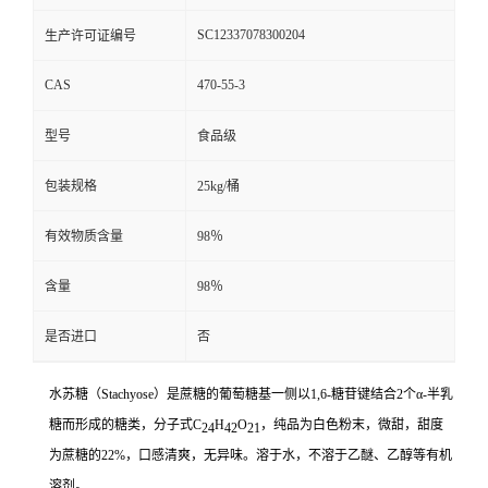
SC12337078300204
生产许可证编号
CAS
470-55-3
型号
食品级
包装规格
25kg/桶
有效物质含量
98％
含量
98％
是否进口
否
水苏糖（Stachyose）是蔗糖的葡萄糖基一侧以1,6-糖苷键结合2个α-半乳
糖而形成的糖类，分子式C
H
O
，纯品为白色粉末，微甜，甜度
24
42
21
为蔗糖的22%，口感清爽，无异味。溶于水，不溶于乙醚、乙醇等有机
溶剂。