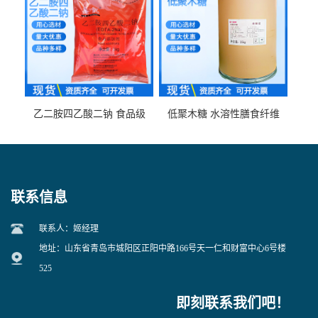
乙二胺四乙酸二钠 食品级
低聚木糖 水溶性膳食纤维
EDTA二钠 现货量大价优
25kg/袋
联系信息
联系人：姬经理
地址：山东省青岛市城阳区正阳中路166号天一仁和财富中心6号楼
525
即刻联系我们吧！