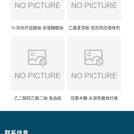
D-异抗坏血酸钠 赤藻糖酸钠
乙基麦芽酚 现货供应增味剂
食品级现货供应
食品级 量大优惠
乙二胺四乙酸二钠 食品级
低聚木糖 水溶性膳食纤维
EDTA二钠 现货量大价优
25kg/袋
联系信息