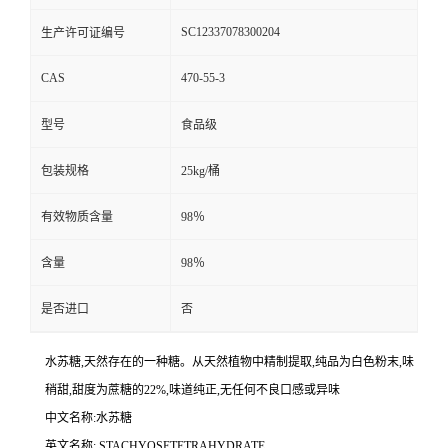
SC12337078300204
生产许可证编号
CAS
470-55-3
型号
食品级
包装规格
25kg/桶
有效物质含量
98％
含量
98％
是否进口
否
水苏糖,天然存在的一种糖。从天然植物中精制提取,纯品为白色粉末,味
稍甜,甜度为蔗糖的22%,味道纯正,无任何不良口感或异味
中文名称:水苏糖
英文名称: STACHYOSETETRAHYDRATE