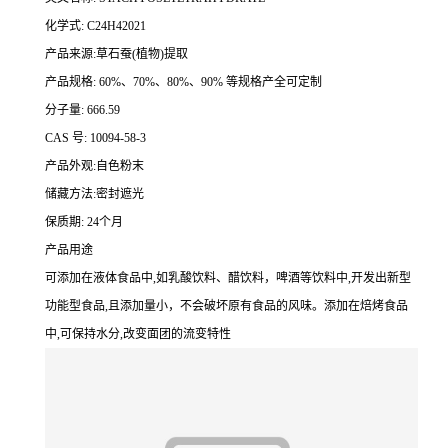
化学式: C24H42021
产品来源:草石蚕(植物)提取
产品规格: 60%、70%、80%、90% 等规格产全可定制
分子量: 666.59
CAS 号: 10094-58-3
产品外观:自色粉末
储藏方法:密封遮光
保质期: 24个月
产品用途
可添加在液体食品中,如乳酸饮料、醋饮料，啤酒等饮料中,开发出新型
功能型食品,且添加量小，不会破坏原有食品的风味。添加在焙烤食品
中,可保持水分,改变面团的流变特性