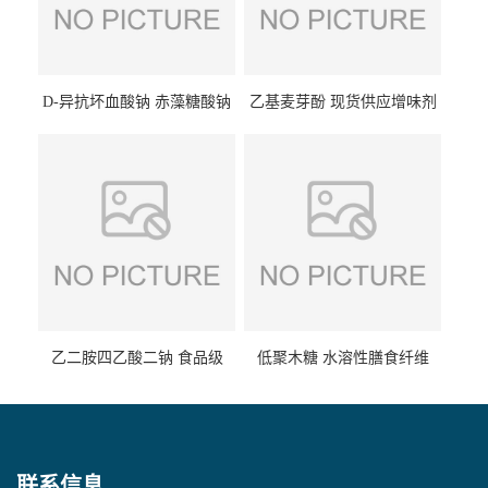
D-异抗坏血酸钠 赤藻糖酸钠
乙基麦芽酚 现货供应增味剂
食品级现货供应
食品级 量大优惠
乙二胺四乙酸二钠 食品级
低聚木糖 水溶性膳食纤维
EDTA二钠 现货量大价优
25kg/袋
联系信息