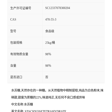
SC12337078300204
生产许可证编号
CAS
470-55-3
型号
食品级
包装规格
25kg/桶
有效物质含量
98％
含量
98％
是否进口
否
水苏糖,天然存在的一种糖。从天然植物中精制提取,纯品为白色粉末,味
稍甜,甜度为蔗糖的22%,味道纯正,无任何不良口感或异味
中文名称:水苏糖
英文名称: STACHYOSETETRAHYDRATE