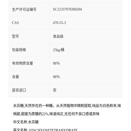
SC12337078300204
生产许可证编号
CAS
470-55-3
型号
食品级
包装规格
25kg/桶
有效物质含量
98％
含量
98％
是否进口
否
水苏糖,天然存在的一种糖。从天然植物中精制提取,纯品为白色粉末,味
稍甜,甜度为蔗糖的22%,味道纯正,无任何不良口感或异味
中文名称:水苏糖
英文名称: STACHYOSETETRAHYDRATE