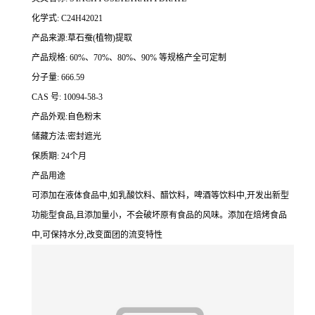
化学式: C24H42021
产品来源:草石蚕(植物)提取
产品规格: 60%、70%、80%、90% 等规格产全可定制
分子量: 666.59
CAS 号: 10094-58-3
产品外观:自色粉末
储藏方法:密封遮光
保质期: 24个月
产品用途
可添加在液体食品中,如乳酸饮料、醋饮料，啤酒等饮料中,开发出新型
功能型食品,且添加量小，不会破坏原有食品的风味。添加在焙烤食品
中,可保持水分,改变面团的流变特性