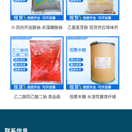
D-异抗坏血酸钠 赤藻糖酸钠
乙基麦芽酚 现货供应增味剂
食品级现货供应
食品级 量大优惠
乙二胺四乙酸二钠 食品级
低聚木糖 水溶性膳食纤维
EDTA二钠 现货量大价优
25kg/袋
联系信息