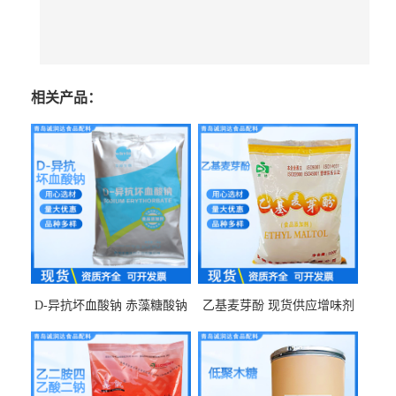
相关产品：
D-异抗坏血酸钠 赤藻糖酸钠
乙基麦芽酚 现货供应增味剂
食品级现货供应
食品级 量大优惠