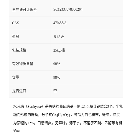
SC12337078300204
生产许可证编号
CAS
470-55-3
型号
食品级
包装规格
25kg/桶
有效物质含量
98％
含量
98％
是否进口
否
水苏糖（Stachyose）是蔗糖的葡萄糖基一侧以1,6-糖苷键结合2个α-半乳
糖而形成的糖类，分子式C
H
O
，纯品为白色粉末，微甜，甜度
24
42
21
为蔗糖的22%，口感清爽，无异味。溶于水，不溶于乙醚、乙醇等有机
溶剂。