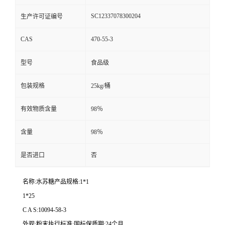
SC12337078300204
生产许可证编号
CAS
470-55-3
型号
食品级
包装规格
25kg/桶
有效物质含量
98％
含量
98％
是否进口
否
名称:水苏糖产品规格:1*1
1*25
C A S:10094-58-3
外观:粉末执行标准:国标保质期:24个月