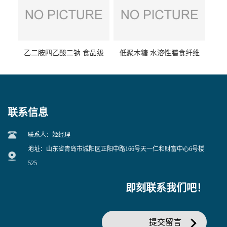
乙二胺四乙酸二钠 食品级
低聚木糖 水溶性膳食纤维
EDTA二钠 现货量大价优
25kg/袋
联系信息
联系人：姬经理
地址：山东省青岛市城阳区正阳中路166号天一仁和财富中心6号楼
525
即刻联系我们吧！
提交留言