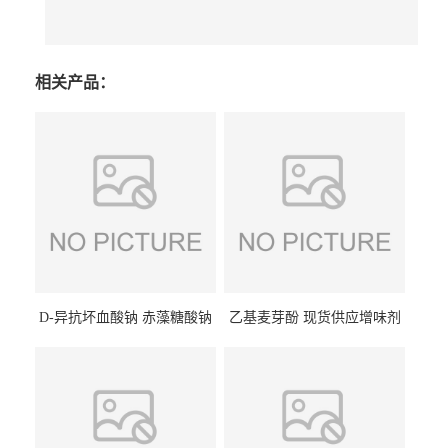
相关产品：
D-异抗坏血酸钠 赤藻糖酸钠
乙基麦芽酚 现货供应增味剂
食品级现货供应
食品级 量大优惠