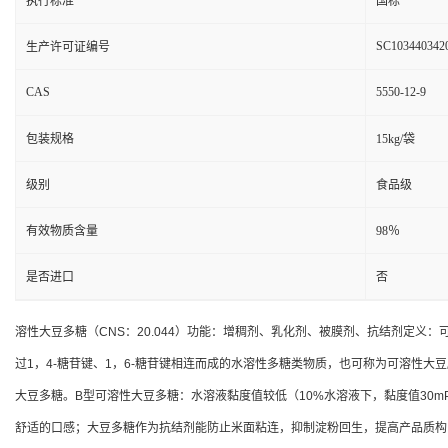
执行标准
国标
SC103440342
生产许可证编号
CAS
5550-12-9
包装规格
15kg/袋
级别
食品级
有效物质含量
98％
是否进口
否
溶性大豆多糖（CNS：20.044）功能：增稠剂、乳化剂、被膜剂、抗结剂定
过1，4-糖苷键、1，6-糖苷键相连而成的水溶性多糖类物质，也可称为可溶性大豆
大豆多糖。B型可溶性大豆多糖：水溶液黏度值较低（10%水溶液下，黏度值30m
舒适的口感；大豆多糖作为抗结剂能防止米面粘连，抑制淀粉回生，提高产品质构