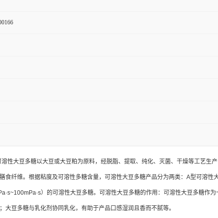
00166
义：可溶性大豆多糖以大豆或大豆粕为原料，经脱脂、提取、纯化、灭菌、干燥等工艺
膳食纤维。根据粘度及可溶性多糖含量，可溶性大豆多糖产品分为两类：A型可溶性大豆多糖
Pa·s~100mPa·s）的可溶性大豆多糖。可溶性大豆多糖的作用：可溶性大豆多
；大豆多糖与乳化剂协同乳化，有助于产品口感湿润且香而不腻等。