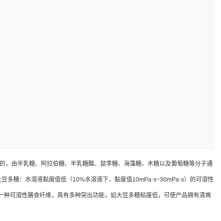
生产的，由半乳糖、阿拉伯糖、半乳糖酸、鼠李糖、海藻糖、木糖以及葡萄糖等分子通
：水溶液黏度值低（10%水溶液下，黏度值10mPa·s~30mPa·s）的可溶性
糖作为一种可溶性膳食纤维，具有多种突出功能，如大豆多糖粘度低，可使产品拥有清爽