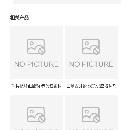
相关产品：
D-异抗坏血酸钠 赤藻糖酸钠
乙基麦芽酚 现货供应增味剂
食品级现货供应
食品级 量大优惠