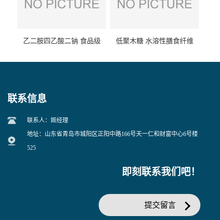
乙二胺四乙酸二钠 食品级
低聚木糖 水溶性膳食纤维
EDTA二钠 现货量大价优
25kg/袋
联系信息
联系人：姬经理
地址：山东省青岛市城阳区正阳中路166号天一仁和财富中心6号楼
525
即刻联系我们吧！
提交留言