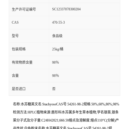
SC12337078300204
生产许可证编号
CAS
470-55-3
型号
食品级
包装规格
25kg/桶
有效物质含量
98％
含量
98％
是否进口
否
名称:水苏糖英文名:StachyoseCAS号:54261-98-2规格:50%,60%,80%,98%
检测方法:HPLC植物来源:唇形科水苏属多年生草本植物,学名银苗,银条
菜分子式及分子量:C24H42021;666.59熔点及溶解度:熔点110°C(分解)产
品性状:白色粉末名称:水苏糖英文名:StachyoseCAS号:54261-98-2规