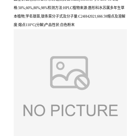
格:50%,60%,80%,98%检测方法:HPLC植物来源:唇形科水苏属多年生草
本植物,学名银苗,银条菜分子式及分子量:C24H42021;666.59熔点及溶解
度:熔点110°C(分解)产品性状:白色粉末