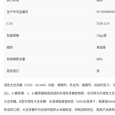
执行标准
国标
SC103440342
生产许可证编号
CAS
5550-12-9
包装规格
15kg/袋
级别
食品级
有效物质含量
98％
是否进口
否
溶性大豆多糖（CNS：20.044）功能：增稠剂、乳化剂、被膜剂、抗结剂定
过1，4-糖苷键、1，6-糖苷键相连而成的水溶性多糖类物质，也可称为可溶性大豆
大豆多糖。B型可溶性大豆多糖：水溶液黏度值较低（10%水溶液下，黏度值30m
舒适的口感；大豆多糖作为抗结剂能防止米面粘连，抑制淀粉回生，提高产品质构