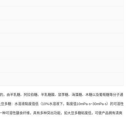
生产的，由半乳糖、阿拉伯糖、半乳糖酸、鼠李糖、海藻糖、木糖以及葡萄糖等分子通
：水溶液黏度值低（10%水溶液下，黏度值10mPa·s~30mPa·s）的可溶性
糖作为一种可溶性膳食纤维，具有多种突出功能，如大豆多糖粘度低，可使产品拥有清爽