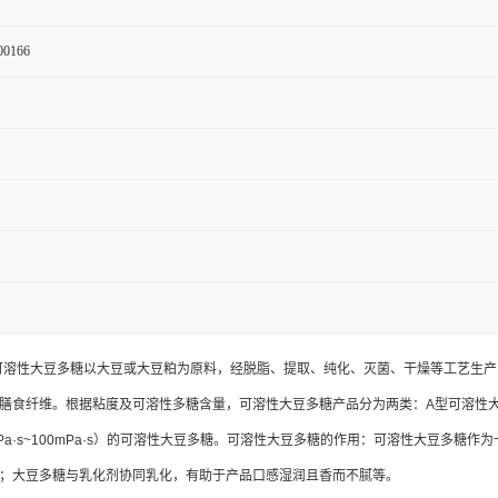
00166
义：可溶性大豆多糖以大豆或大豆粕为原料，经脱脂、提取、纯化、灭菌、干燥等工艺
膳食纤维。根据粘度及可溶性多糖含量，可溶性大豆多糖产品分为两类：A型可溶性大豆多糖
Pa·s~100mPa·s）的可溶性大豆多糖。可溶性大豆多糖的作用：可溶性大豆多
；大豆多糖与乳化剂协同乳化，有助于产品口感湿润且香而不腻等。