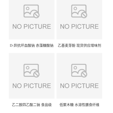
D-异抗坏血酸钠 赤藻糖酸钠
乙基麦芽酚 现货供应增味剂
食品级现货供应
食品级 量大优惠
乙二胺四乙酸二钠 食品级
低聚木糖 水溶性膳食纤维
EDTA二钠 现货量大价优
25kg/袋