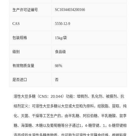
SC10344034200166
生产许可证编号
CAS
5550-12-9
包装规格
15kg/袋
级别
食品级
有效物质含量
98％
是否进口
否
溶性大豆多糖（CNS：20.044）功能：增稠剂、乳化剂、被膜剂、抗
结剂定义：可溶性大豆多糖以大豆或大豆粕为原料，经脱脂、提取、纯
化、灭菌、干燥等工艺生产的，由半乳糖、阿拉伯糖、半乳糖酸、鼠李
糖、海藻糖、木糖以及葡萄糖等分子通过1，4-糖苷键、1，6-糖苷键相
连而成的水溶性多糖类物质，也可称为可溶性大豆膳食纤维。根据粘度