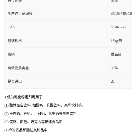
执行标准
国标
SC103440342
生产许可证编号
CAS
5550-12-9
包装规格
15kg/袋
级别
食品级
有效物质含量
98％
是否进口
否
1.做为乳化稳定剂可用于:
(1) 酸性蛋白饮料: 如酸奶、乳酸饮料、果乳饮料等:
(2) 液态奶、豆奶、可可奶、花生奶等蛋白饮料:
(3) 蛋糕、面包、巧克力等焙烤食品中;
(4)冷冻饮品和脂肪类甜品中