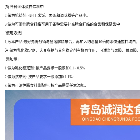
(5).各种固体蛋白饮料中
2.做为抗结剂可用于米饭、面条和调味粉等产品中。
3.做为可溶性腾食纤维可用于各种需要补充腾食纤维的食品和保健品中
[使用方法]
1,液本产品:最好先将务镇与易溶解精景合，再加入约总量10倍的水快速搅拌均白，
注:做为乳化稳定剂，大豆多糖与其它稳定剂有协同作用，可适当与果胶、黄原胶
[添加量]
1.做为乳化稳定剂: 按产品要求一般添加0.1~ 0.5%
2.做为抗结剂: 按产品要求一般添加0.1 1%:
3.做为可溶性腾食纤维配料: 按产品需要任意添加。