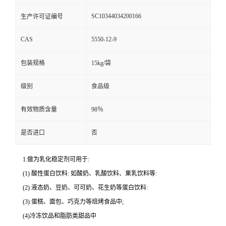
SC10344034200166
生产许可证编号
CAS
5550-12-9
包装规格
15kg/袋
级别
食品级
有效物质含量
98％
是否进口
否
1.做为乳化稳定剂可用于:
(1) 酸性蛋白饮料: 如酸奶、乳酸饮料、果乳饮料等:
(2) 液态奶、豆奶、可可奶、花生奶等蛋白饮料:
(3) 蛋糕、面包、巧克力等焙烤食品中;
(4)冷冻饮品和脂肪类甜品中