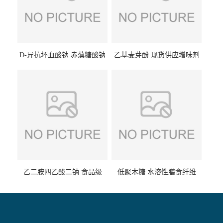
D-异抗坏血酸钠 赤藻糖酸钠
乙基麦芽酚 现货供应增味剂
食品级现货供应
食品级 量大优惠
乙二胺四乙酸二钠 食品级
低聚木糖 水溶性膳食纤维
EDTA二钠 现货量大价优
25kg/袋