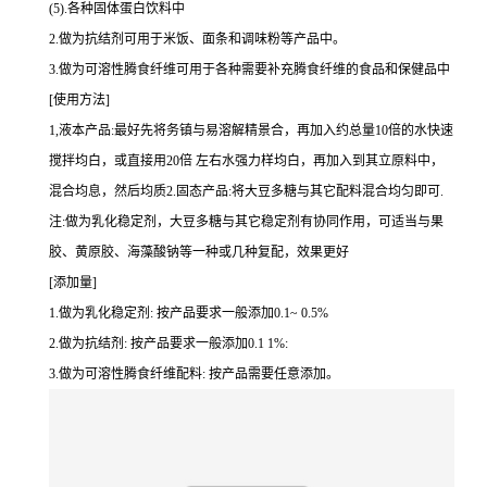
(5).各种固体蛋白饮料中
2.做为抗结剂可用于米饭、面条和调味粉等产品中。
3.做为可溶性腾食纤维可用于各种需要补充腾食纤维的食品和保健品中
[使用方法]
1,液本产品:最好先将务镇与易溶解精景合，再加入约总量10倍的水快速
搅拌均白，或直接用20倍 左右水强力样均白，再加入到其立原料中，
混合均息，然后均质2.固态产品:将大豆多糖与其它配料混合均匀即可.
注:做为乳化稳定剂，大豆多糖与其它稳定剂有协同作用，可适当与果
胶、黄原胶、海藻酸钠等一种或几种复配，效果更好
[添加量]
1.做为乳化稳定剂: 按产品要求一般添加0.1~ 0.5%
2.做为抗结剂: 按产品要求一般添加0.1 1%:
3.做为可溶性腾食纤维配料: 按产品需要任意添加。