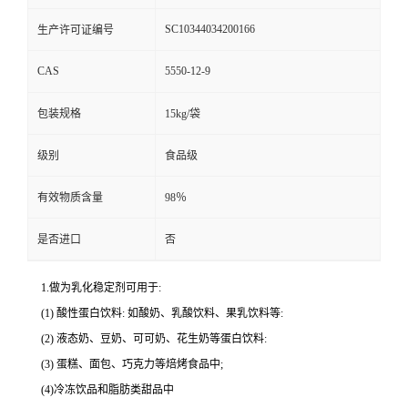
SC10344034200166
生产许可证编号
CAS
5550-12-9
包装规格
15kg/袋
级别
食品级
有效物质含量
98％
是否进口
否
1.做为乳化稳定剂可用于:
(1) 酸性蛋白饮料: 如酸奶、乳酸饮料、果乳饮料等:
(2) 液态奶、豆奶、可可奶、花生奶等蛋白饮料:
(3) 蛋糕、面包、巧克力等焙烤食品中;
(4)冷冻饮品和脂肪类甜品中