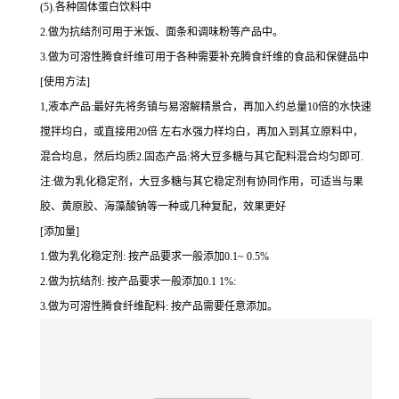
(5).各种固体蛋白饮料中
2.做为抗结剂可用于米饭、面条和调味粉等产品中。
3.做为可溶性腾食纤维可用于各种需要补充腾食纤维的食品和保健品中
[使用方法]
1,液本产品:最好先将务镇与易溶解精景合，再加入约总量10倍的水快速
搅拌均白，或直接用20倍 左右水强力样均白，再加入到其立原料中，
混合均息，然后均质2.固态产品:将大豆多糖与其它配料混合均匀即可.
注:做为乳化稳定剂，大豆多糖与其它稳定剂有协同作用，可适当与果
胶、黄原胶、海藻酸钠等一种或几种复配，效果更好
[添加量]
1.做为乳化稳定剂: 按产品要求一般添加0.1~ 0.5%
2.做为抗结剂: 按产品要求一般添加0.1 1%:
3.做为可溶性腾食纤维配料: 按产品需要任意添加。