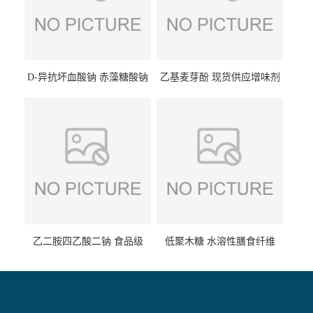
D-异抗坏血酸钠 赤藻糖酸钠
乙基麦芽酚 现货供应增味剂
食品级现货供应
食品级 量大优惠
乙二胺四乙酸二钠 食品级
低聚木糖 水溶性膳食纤维
EDTA二钠 现货量大价优
25kg/袋