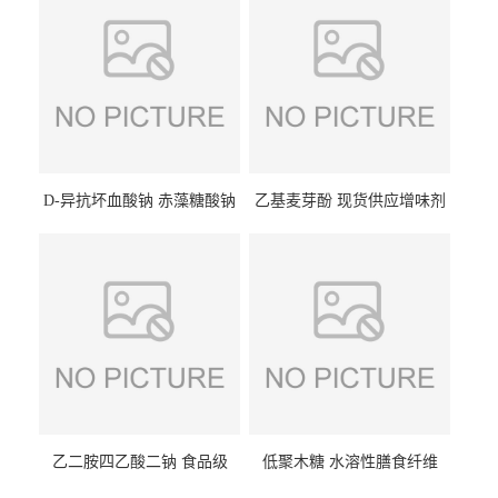
D-异抗坏血酸钠 赤藻糖酸钠
乙基麦芽酚 现货供应增味剂
食品级现货供应
食品级 量大优惠
乙二胺四乙酸二钠 食品级
低聚木糖 水溶性膳食纤维
EDTA二钠 现货量大价优
25kg/袋