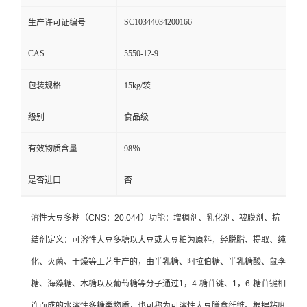
SC10344034200166
生产许可证编号
CAS
5550-12-9
包装规格
15kg/袋
级别
食品级
有效物质含量
98％
是否进口
否
溶性大豆多糖（CNS：20.044）功能：增稠剂、乳化剂、被膜剂、抗
结剂定义：可溶性大豆多糖以大豆或大豆粕为原料，经脱脂、提取、纯
化、灭菌、干燥等工艺生产的，由半乳糖、阿拉伯糖、半乳糖酸、鼠李
糖、海藻糖、木糖以及葡萄糖等分子通过1，4-糖苷键、1，6-糖苷键相
连而成的水溶性多糖类物质，也可称为可溶性大豆膳食纤维。根据粘度