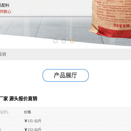
直销
产品展厅
厂家 源头报价直销
(公斤)
价格
￥
155 /公斤
0
￥
153 /公斤