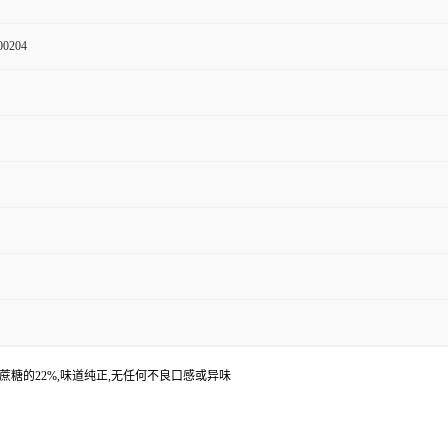
00204
蔗糖的22%,味道纯正,无任何不良口感或异味