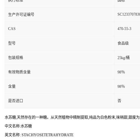
执行标准
国标
SC123370783
生产许可证编号
CAS
470-55-3
型号
食品级
包装规格
25kg/桶
有效物质含量
98％
含量
98％
是否进口
否
水苏糖,天然存在的一种糖。从天然植物中精制提取,纯品为白色粉末,味稍甜,甜度为
中文名称:水苏糖
英文名称: STACHYOSETETRAHYDRATE