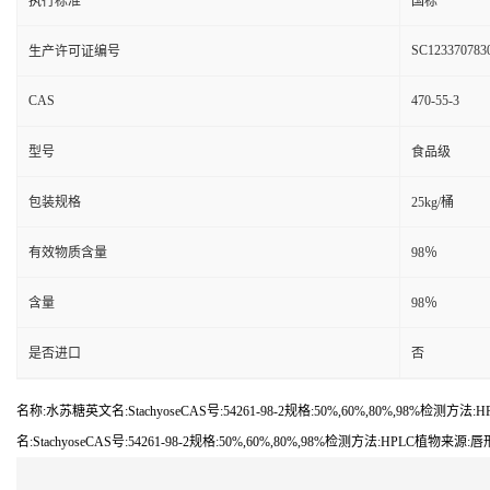
执行标准
国标
SC123370783
生产许可证编号
CAS
470-55-3
型号
食品级
包装规格
25kg/桶
有效物质含量
98％
含量
98％
是否进口
否
名称:水苏糖英文名:StachyoseCAS号:54261-98-2规格:50%,60%,80%,
名:StachyoseCAS号:54261-98-2规格:50%,60%,80%,98%检测方法:HP