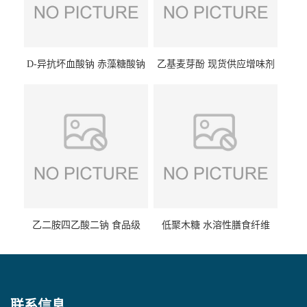
D-异抗坏血酸钠 赤藻糖酸钠
乙基麦芽酚 现货供应增味剂
食品级现货供应
食品级 量大优惠
乙二胺四乙酸二钠 食品级
低聚木糖 水溶性膳食纤维
EDTA二钠 现货量大价优
25kg/袋
联系信息