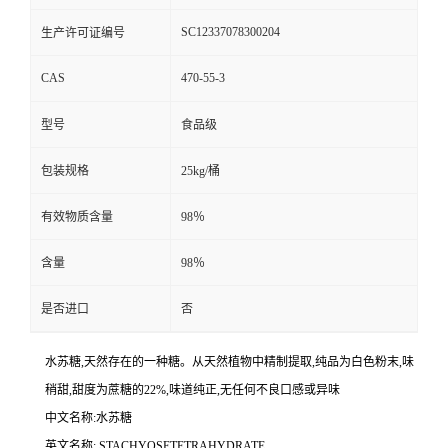
SC12337078300204
生产许可证编号
CAS
470-55-3
型号
食品级
包装规格
25kg/桶
有效物质含量
98％
含量
98％
是否进口
否
水苏糖,天然存在的一种糖。从天然植物中精制提取,纯品为白色粉末,味
稍甜,甜度为蔗糖的22%,味道纯正,无任何不良口感或异味
中文名称:水苏糖
英文名称: STACHYOSETETRAHYDRATE