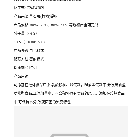
化学式: C24H42021
产品来源:草石蚕(植物)提取
产品规格: 60%、70%、80%、90% 等规格产全可定制
分子量: 666.59
CAS 号: 10094-58-3
产品外观:自色粉末
储藏方法:密封遮光
保质期: 24个月
产品用途
可添加在液体食品中,如乳酸饮料、醋饮料，啤酒等饮料中,开发出新型
功能型食品,且添加量小，不会破坏原有食品的风味。添加在焙烤食品
中,可保持水分,改变面团的流变特性