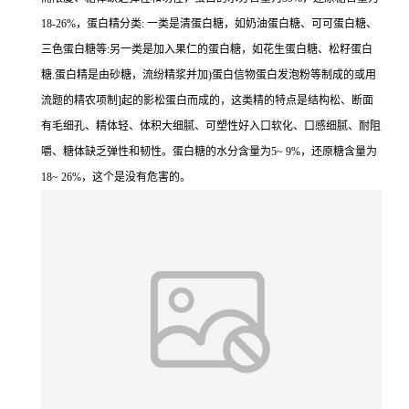
18-26%，蛋白精分类: 一类是清蛋白糖，如奶油蛋白糖、可可蛋白糖、
三色蛋白糖等:另一类是加入果仁的蛋白糖，如花生蛋白糖、松籽蛋白
糖.蛋白精是由砂糖，流纷精浆并加)蛋白信物蛋白发泡粉等制成的或用
流题的精农项制]起的影松蛋白而成的，这类精的特点是结构松、断面
有毛细孔、精体轻、体积大细腻、可塑性好入口软化、口感细腻、耐阻
嚼、糖体缺乏弹性和韧性。蛋白糖的水分含量为5~ 9%，还原糖含量为
18~ 26%，这个是没有危害的。