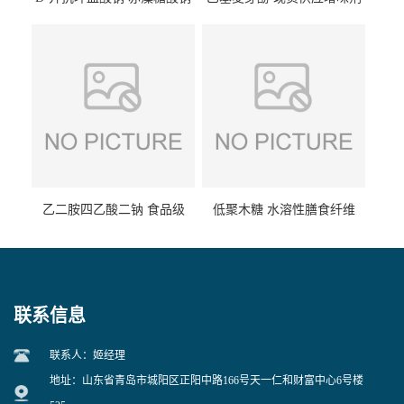
食品级现货供应
食品级 量大优惠
乙二胺四乙酸二钠 食品级
低聚木糖 水溶性膳食纤维
EDTA二钠 现货量大价优
25kg/袋
联系信息
联系人：姬经理
地址：山东省青岛市城阳区正阳中路166号天一仁和财富中心6号楼