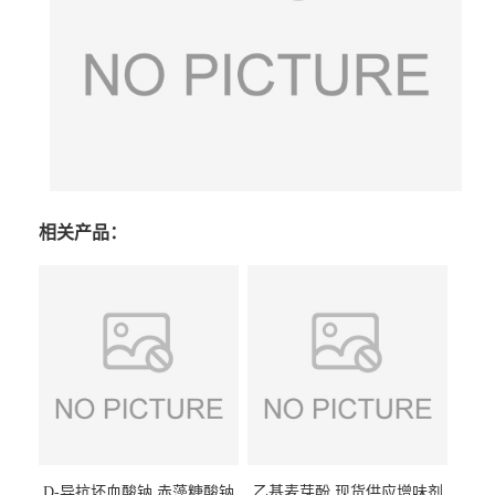
相关产品：
D-异抗坏血酸钠 赤藻糖酸钠
乙基麦芽酚 现货供应增味剂