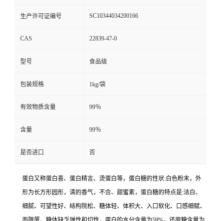
SC10344034200166
生产许可证编号
CAS
22839-47-0
型号
食品级
包装规格
1kg/袋
有效物质含量
99％
含量
99％
是否进口
否
蛋白又称蛋白喜、蛋白精言、烫蛋白等，蛋白糖的性状:白色粉末，外
形为长方形园形，清的香气，不合、甜蜜素，蛋白糖的特点是:洁白、
细腻、可望性好、结构院松、糖体轻、体积大、入口软化、口感细赋、
而限厦、糖体缺乏弹性和切性，蛋白的水分含量为59%，还原糖含量为