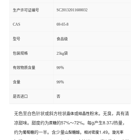
SC20132011600032
生产许可证编号
CAS
69-65-8
型号
食品级
包装规格
25kg袋
有效物质含量
99％
含量
99％
是否进口
否
无色至白色针状或斜方柱状
或
粉末。无臭，具有清
晶体
结晶性
凉甜味。甜度约为
的57%～72%。每g产生8.37J热量，
蔗糖
约为
的一半。含少量
。
1.49。
葡萄糖
山梨糖醇
相对密度
旋光率