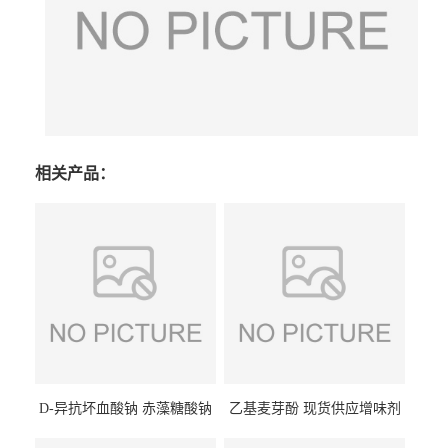
相关产品：
D-异抗坏血酸钠 赤藻糖酸钠
乙基麦芽酚 现货供应增味剂
食品级现货供应
食品级 量大优惠