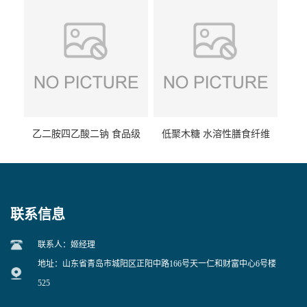
乙二胺四乙酸二钠 食品级
低聚木糖 水溶性膳食纤维
EDTA二钠 现货量大价优
25kg/袋
联系信息
联系人：姬经理
地址：山东省青岛市城阳区正阳中路166号天一仁和财富中心6号楼
525