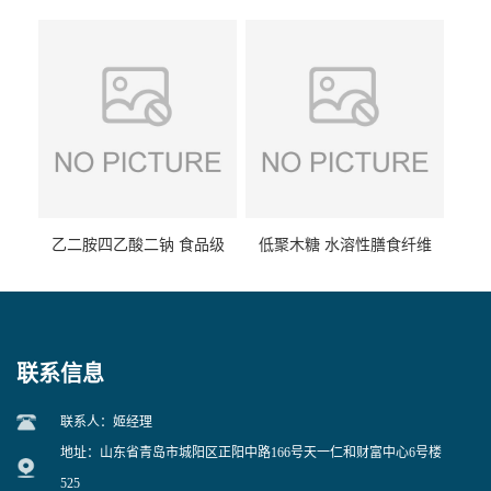
食品级现货供应
食品级 量大优惠
乙二胺四乙酸二钠 食品级
低聚木糖 水溶性膳食纤维
EDTA二钠 现货量大价优
25kg/袋
联系信息
联系人：姬经理
地址：山东省青岛市城阳区正阳中路166号天一仁和财富中心6号楼
525