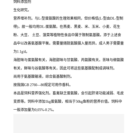
饲料添加剂
生化研究。
营养增补剂。与L-型蛋氨酸的生理效果相同，但价格低(L-型由DL-型制
得)，故一般均用DL-蛋氨酸。在燕麦、黑麦、米、玉米、小麦、花生
粉、大豆、 土豆、菠菜等植物性食品中属于限制氨基酸。添于上述食
品中以改善氨基酸平衡。需要量随胱氨酸摄入量而异。成人男子需要量
为1.1g/d。
海胆味与蛋氨酸有关，海胆甜味与甘氨酸、丙氨酸有关，苦味与缬氨酸
有关，鲜味与谷氨酸等有关，因此可将这些氨基酸配制成调味剂。
尚用于氨基酸输液，综合氨基酸制剂。
按我国GB 2760—86规定可用作香料。
本品是饲料营养强化剂。畜禽缺乏蛋氨酸，会引起肝肾功能减弱、毛皮
变质等。饲料中添加1kg蛋氨酸，相当于50kg鱼粉的营养价值。饲料中
一般添加量为0,05%-0.2%。