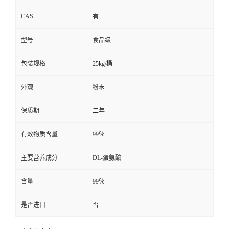
CAS
有
型号
食品级
包装规格
25kg/桶
外观
粉末
保质期
二年
有效物质含量
99％
主要营养成分
DL-蛋氨酸
含量
99％
是否进口
否