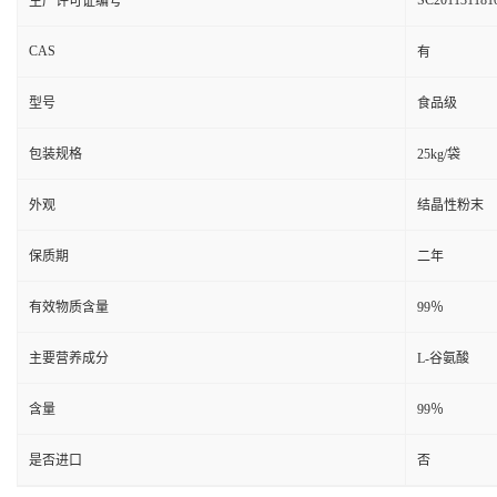
SC201131181
生产许可证编号
CAS
有
型号
食品级
包装规格
25kg/袋
外观
结晶性粉末
保质期
二年
有效物质含量
99％
主要营养成分
L-谷氨酸
含量
99％
是否进口
否