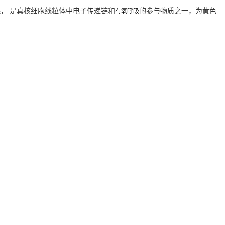
醌，
是真核细胞线粒体中电子传递链和
的参与物质之一，为黄色
有氧呼吸