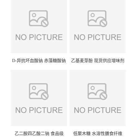
D-异抗坏血酸钠 赤藻糖酸钠
乙基麦芽酚 现货供应增味剂
食品级现货供应
食品级 量大优惠
乙二胺四乙酸二钠 食品级
低聚木糖 水溶性膳食纤维