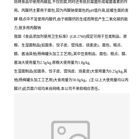
焙烤食品中使用丙酸盐,不仅防腐,同时还有抵抗霉菌形成霉菌毒素的作
用。丙酸钙主要用于面包,因为丙酸钠使面包的pH值升高,延缓生面的发
酵·糕点中不宜使用内酸钙,由于碳酸钙的生成而降低产生二氧化碳的能
力,故多用丙酸钠
我国《食品添加剂使用卫生标准》(GB 2760)规定可用于豆类制品、原
粮、生湿面制品(如面条、饺子皮、馄饨皮、烧麦皮)、面包、糕点、
醋、酱油其他(杨梅罐头加工工艺用),其中豆类制品、面包、糕点、醋、
酱油大使用量为2.5g/kg.原粮大使用量为1.8g/kg,
生湿面制品(如面条、饺子皮、馄饨皮、烧麦皮)大使用量为0.25g/kg,其
他(杨梅罐头加工工艺用)大食用量为50.0g/kg。(注:以上大使用量均以丙
酸计)此页面介绍均来自网络,本公司不承担相应责任。