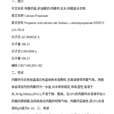
一、简介
中文别名 丙酸钙盐;初油酸钙;丙酸钙,无水;丙酸盐水合物
英文名称 Calcium Propionate
英文别名 Propanoic acid,calcium salt; bioban-c; calciumpropanoate:EINECS
223-795-8
分子式 2(C3H602)CA
分子量 186.22
分子式:C6H1004Ca
分子量:186.22
编码 GB17.005;INS 282
二、性状
内酸钙为白色结晶或白色晶体粉未或颗粒,无臭或微带丙酸气味。用做
食品添加剂的丙酸钙为一水盐,对水和热稳定,有吸湿性,易溶于
水,39.9g/100mL(20%C),不溶于醇、酷类。在10%的丙酸钙水溶液中加入
同量的稀硫酸,加热能放出丙酸的特殊气味。丙酸钙呈碱性,其10%水溶
液的pH值为8~10。三、用途