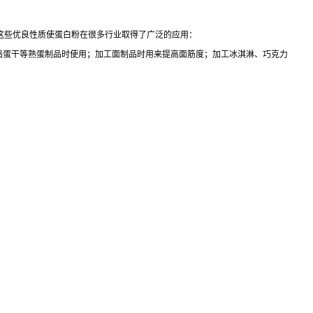
等，这些优良性质使蛋白粉在很多行业取得了广泛的应用：
鸡蛋干等熟蛋制品时使用；加工面制品时用来提高面筋度；加工冰淇淋、巧克力