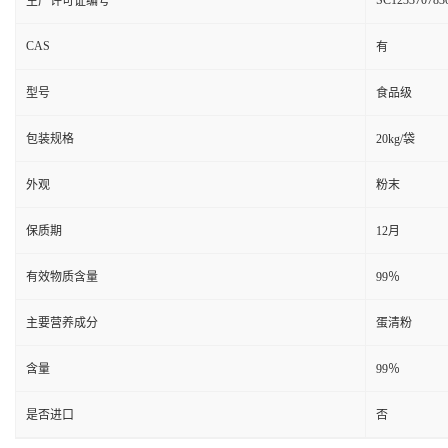
SC123370783
生产许可证编号
CAS
有
型号
食品级
包装规格
20kg/袋
外观
粉末
保质期
12月
有效物质含量
99％
主要营养成分
蛋清粉
含量
99％
是否进口
否