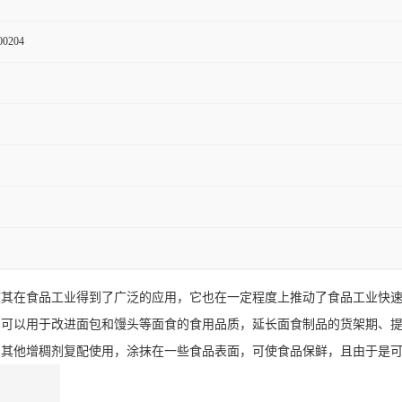
00204
使其在食品工业得到了广泛的应用，它也在一定程度上推动了食品工业快
，可以用于改进面包和馒头等面食的食用品质，延长面食制品的货架期、
与其他增稠剂复配使用，涂抹在一些食品表面，可使食品保鲜，且由于是