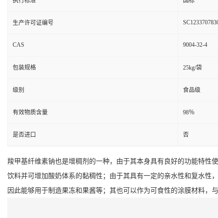
执行标准
国标
SC123370783
生产许可证编号
CAS
9004-32-4
包装规格
25kg/袋
级别
食品级
有效物质含量
98％
是否进口
否
羧甲基纤维素钠也是增稠剂的一种，由于其本身具有良好的功能特性
饮料并可增加酸奶体系的黏稠性；由于其具有一定的亲水性和复水性
因此能够用于制造果冻和果酱等；其也可以作为可食性的涂膜材料，