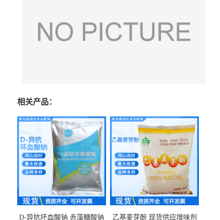
相关产品：
D-异抗坏血酸钠 赤藻糖酸钠
乙基麦芽酚 现货供应增味剂