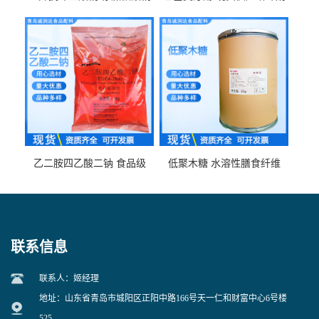
食品级现货供应
食品级 量大优惠
乙二胺四乙酸二钠 食品级
低聚木糖 水溶性膳食纤维
EDTA二钠 现货量大价优
25kg/袋
联系信息
联系人：姬经理
地址：山东省青岛市城阳区正阳中路166号天一仁和财富中心6号楼
525