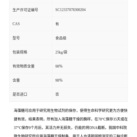
SC12337078300204
生产许可证编号
CAS
有
型号
食品级
包装规格
25kg/袋
有效物质含量
98％
含量
98％
是否进口
否
海藻糖可应用于研究用生物试剂的保存，使得生命科学研究更为方便快
捷有效，结果表明，所有加入海藻糖干燥的酶样，在70°C保存35天或在
37°C保存9个月后，其活力并无损失，仍能的将DNA截断。我国中科院
微生物研究所应用海藻糖干燥制备、用于人血清胆固醇测定的三种诊断