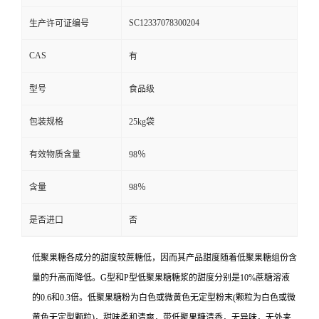
SC12337078300204
生产许可证编号
CAS
有
型号
食品级
包装规格
25kg袋
有效物质含量
98％
含量
98％
是否进口
否
低聚果糖各成分的甜度较蔗糖低，因而其产品甜度随着低聚果糖组份含
量的升高而降低。G型和P型低聚果糖糖浆的甜度分别是10%蔗糖溶液
的0.6和0.3倍。低聚果糖粉为白色或微黄色无定型粉末(颗粒为白色或微
黄色无定型颗粒)，甜味柔和清爽，带低聚果糖清香，无异味，无外来