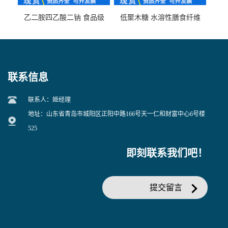
乙二胺四乙酸二钠 食品级
低聚木糖 水溶性膳食纤维
EDTA二钠 现货量大价优
25kg/袋
联系信息
联系人：姬经理
地址：山东省青岛市城阳区正阳中路166号天一仁和财富中心6号楼
525
即刻联系我们吧！
提交留言