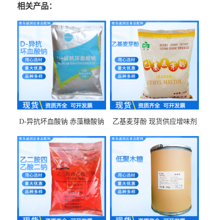
相关产品：
D-异抗坏血酸钠 赤藻糖酸钠
乙基麦芽酚 现货供应增味剂
食品级现货供应
食品级 量大优惠