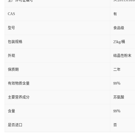
SC201131181
生产许可证编号
CAS
有
型号
食品级
包装规格
25kg/桶
外观
结晶性粉末
保质期
二年
有效物质含量
99％
主要营养成分
苏氨酸
含量
99％
是否进口
否