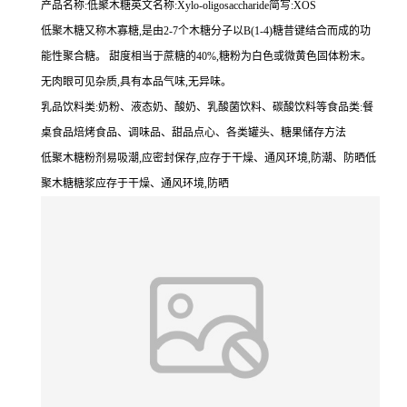
产品名称:低聚木糖英文名称:Xylo-oligosaccharide简写:XOS
低聚木糖又称木寡糖,是由2-7个木糖分子以B(1-4)糖昔键结合而成的功
能性聚合糖。 甜度相当于蔗糖的40%,糖粉为白色或微黄色固体粉末。
无肉眼可见杂质,具有本品气味,无异味。
乳品饮料类:奶粉、液态奶、酸奶、乳酸菌饮料、碳酸饮料等食品类:餐
桌食品焙烤食品、调味品、甜品点心、各类罐头、糖果储存方法
低聚木糖粉剂易吸潮,应密封保存,应存于干燥、通风环境,防潮、防晒低
聚木糖糖浆应存于干燥、通风环境,防晒