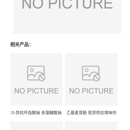
相关产品：
D-异抗坏血酸钠 赤藻糖酸钠
乙基麦芽酚 现货供应增味剂
食品级现货供应
食品级 量大优惠